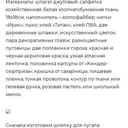
Материалы: шпагат джутовый; салфетка
хозяйственная; белая хлопчатобумажная ткань
18х18см; наполнитель – холлофайбер; нитки
«Ирис»; лыко; клей «Титан»; клей ПВА; две
деревянные шпажки; искусственный цветок;
пара декоративных глазок; разноцветные
пуговицы; две половинки гороха; красная и
чёрная акриловая краска; узкая атласная
ленточка; половинка капсулы от «Киндер-
сюрприза»; крышка от сахарницы; пищевая
плёнка; тонкая проволока; контур по ткани или
гелевая ручка, розовая пастель или школьный
мелок.
Сначала изготовим шляпку для пугала.