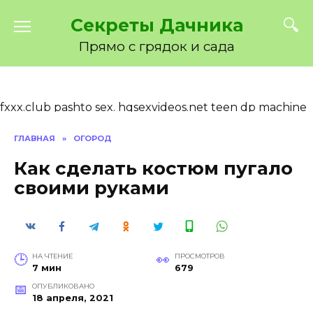
Перейти
Секреты Дачника
к
содержанию
Прямо с грядок и сада
fxxx.club
pashto sex.
hqsexvideos.net
teen dp machine
and red head huge tits galactic delight.
pornpals.club
ГЛАВНАЯ
»
ОГОРОД
Как сделать костюм пугало
своими руками
НА ЧТЕНИЕ
ПРОСМОТРОВ
7 мин
679
ОПУБЛИКОВАНО
18 апреля, 2021