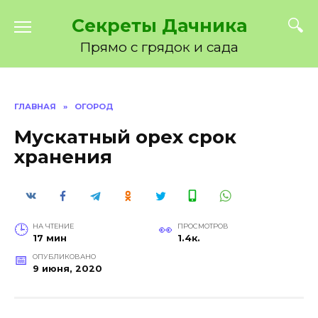
Перейти
Секреты Дачника
к
содержанию
Прямо с грядок и сада
ГЛАВНАЯ
»
ОГОРОД
Мускатный орех срок
хранения
НА ЧТЕНИЕ
ПРОСМОТРОВ
17 мин
1.4к.
ОПУБЛИКОВАНО
9 июня, 2020