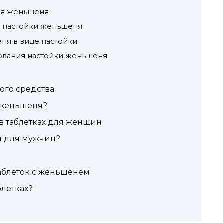
ня женьшеня
ю настойки женьшеня
я в виде настойки
ования настойки женьшеня
ого средства
 женьшеня?
в таблетках для женщин
я для мужчин?
аблеток с женьшенем
летках?