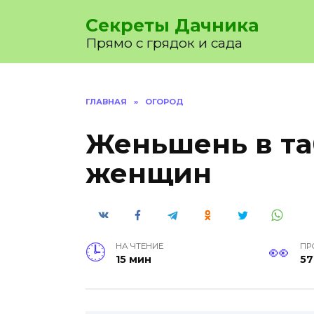
Перейти
Секреты Дачника
к
содержанию
Прямо с грядок и сада
ГЛАВНАЯ
»
ОГОРОД
Женьшень в та
женщин
НА ЧТЕНИЕ
ПР
15 мин
57