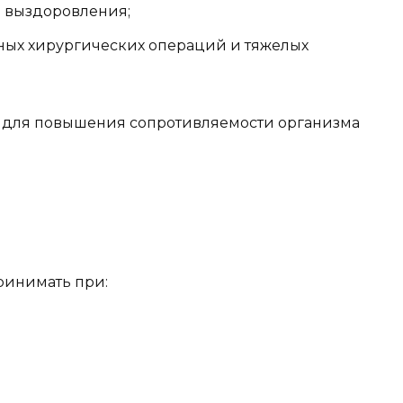
д выздоровления;
ных хирургических операций и тяжелых
ся для повышения сопротивляемости организма
ринимать при: