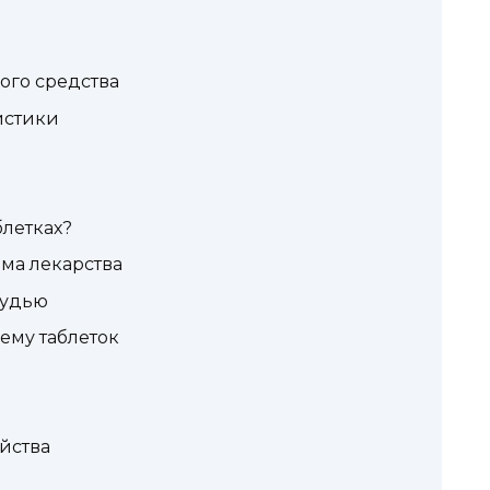
ого средства
истики
летках?
ма лекарства
рудью
ему таблеток
йства