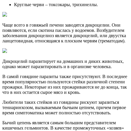
Круглые черви – токсокары, трихинеллы.
Чаще всего в говяжьей печени заводятся дикроцелии. Они
появляются, если скотина паслась у водоемов. Возбудителем
заболевания дикроцелиоз является дикроцелий, или двуустка
ланцетовидная, относящаяся к плоским червям (трематодам).
Дикроцелий паразитирует на домашних и диких животных,
однако может паразитировать и в организме человека.
В самой говядине паразиты также присутствуют. В последнее
время популярностью пользуются стейки различной степени
прожарки. Некоторые из них прожариваются не до конца, так
что в них остается сырое мясо и кровь.
Любители таких стейков из говядины рискуют заразиться
тениаринхозом, вызываемым бычьим цепнем, причем первое
время симптоматика может полностью отсутствовать.
Бычий цепень является самым большим представителем
кишечных гельминтов. В качестве промежуточных «хозяев»