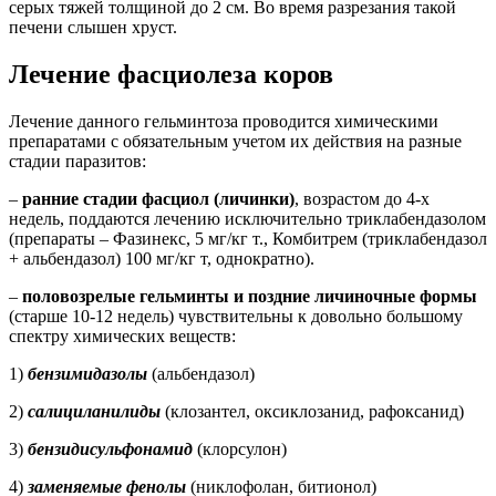
серых тяжей толщиной до 2 см. Во время разрезания такой
печени слышен хруст.
Лечение фасциолеза коров
Лечение данного гельминтоза проводится химическими
препаратами с обязательным учетом их действия на разные
стадии паразитов:
–
ранние стадии фасциол (личинки)
, возрастом до 4-х
недель, поддаются лечению исключительно триклабендазолом
(препараты – Фазинекс, 5 мг/кг т., Комбитрем (триклабендазол
+ альбендазол) 100 мг/кг т, однократно).
–
половозрелые гельминты и поздние личиночные формы
(старше 10-12 недель) чувствительны к довольно большому
спектру химических веществ:
1)
бензимидазолы
(альбендазол)
2)
салициланилиды
(клозантел, оксиклозанид, рафоксанид)
3)
бензидисульфонамид
(клорсулон)
4)
заменяемые фенолы
(никлофолан, битионол)