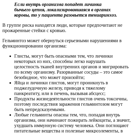
Если внутрь организма попадет личинка
бычьего цепня, локализировавшаяся в органах
коровы, то у пациента разовьется тениаринхоз.
В группе риска находятся люди, которые предпочитают не
прожаренные стейки с кровью.
Гельминтоз может обернуться серьезными нарушениями в
функционировании организма:
Глисты, могут быть опасными тем, что личинки
некоторых из них, способны легко нарушать
целостность тканей внутренних органов и мигрировать
по всему организму. Разорванные сосуды – это самое
безобидное, что может произойти;
Яйца и личинки глистов, могут проникнуть в
поджелудочную железу, приводя к тяжелому
панкреатиту, или в печень, вызывая абсцесс;
Продукты жизнедеятельности глистов очень токсичны,
поэтому последствия заражения гельминтозом могут
быть непредсказуемыми.
Любые гельминты опасны тем, что, попадая внутрь
организма, они начинают пожирать лейкоциты, а значит,
ухудшать иммунную систему человека. Они поглощают
питательные вещества и полезные микроэлементы, в