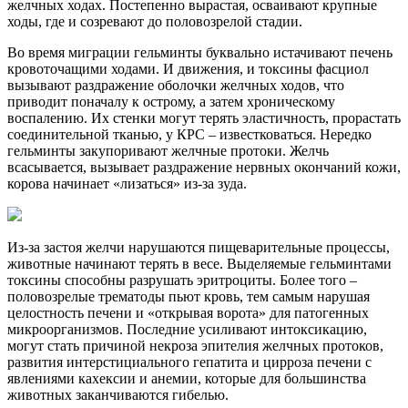
желчных ходах. Постепенно вырастая, осваивают крупные
ходы, где и созревают до половозрелой стадии.
Во время миграции гельминты буквально истачивают печень
кровоточащими ходами. И движения, и токсины фасциол
вызывают раздражение оболочки желчных ходов, что
приводит поначалу к острому, а затем хроническому
воспалению. Их стенки могут терять эластичность, прорастать
соединительной тканью, у КРС – известковаться. Нередко
гельминты закупоривают желчные протоки. Желчь
всасывается, вызывает раздражение нервных окончаний кожи,
корова начинает «лизаться» из-за зуда.
Из-за застоя желчи нарушаются пищеварительные процессы,
животные начинают терять в весе. Выделяемые гельминтами
токсины способны разрушать эритроциты. Более того –
половозрелые трематоды пьют кровь, тем самым нарушая
целостность печени и «открывая ворота» для патогенных
микроорганизмов. Последние усиливают интоксикацию,
могут стать причиной некроза эпителия желчных протоков,
развития интерстициального гепатита и цирроза печени с
явлениями кахексии и анемии, которые для большинства
животных заканчиваются гибелью.