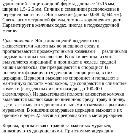
удлиненной ланцетовидной формы, длина ее 10-15 мм,
ширина 1,5- 2,5 мм. Яичник и семенники расположены в
передней части тела. Яйца мелкие (длина 0,038- 0,044 мм).
Слегка асимметричной формы, темно – коричневого цвета.
Паразитирует в желчных ходах, иногда в поджелудочной
железе.
Цикл развития.
Яйца дикроцелий выделяются с
экскрементами животных во внешнюю среду и
проглатываются промежуточными хозяевами — различными
видами наземных моллюсков. В их кишечнике из яиц
вылупляется мирацидий и проникает в железы средней
кишки моллюска, где превращаются в спороцист. В
последних формируются дочерние спороцисты, в них –
церкарии. Церкарии выходят из спороцист и попадают в
мантийную полость моллюсков, где собираются в слизистые
комочки (в отдельных из них находят до 100-300
экземпляров.). Из дыхательной полости слизистые комочки
выделяются моллюсками во внешнюю среду- траву и почву,
где и заглатываются дополнительными хозяевами – рыжими
муравьями. В кишечнике муравьев церкарии выходят в их
брюшко и через 2,5 месяца превращаются в метацеркариев.
Коровы, проглатывая с травой зараженных муравьев,
инвазируются дикроцелиями. При этом метацеркарии