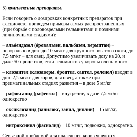
5)
комплексные препараты.
Если говорить о дозировках конкретных препаратов при
фасциолезе, приведем примеры самых распространенных
(при борьбе с половозрелыми гельминтами и поздними
личиночными стадиями):
–
альбендазол (бровальзен, вальбазен, вермитан)
–
перорально в дозе до 10 мг/кг для крупного рогатого скота, до
7,5 мг/кг – для овец. Допустимо увеличивать дозу на 20, и
даже 50 процентов, если гельминтов у коровы очень много.
–
клозантел (клозаверм, бронтел, сантел, роленол)
вводят в
дозе 2,5 мг/кг для коров, для овец, а также при
преимагинальных стадиях развития – в дозе 5 мг/кг
–
рафоксанид (рафензол)
– внутренне, в дозе 7,5 мг/кг
однократно
–
оксиклозанид (занилокс, занил, диплин)
– 15 мг/кг,
однократно
–
нитроксинил (фасиолид)
– 10 мг/кг, подкожно, однократно.
Серьезной проблемой для владельцев коров являются