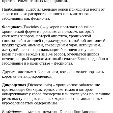
противогельминтозных мероприятий.
Наибольший ущерб владельцам коров приходится нести от
такого широко распространенного гельминтозного
заболевания как фасциолез.
Фасциолез
(Fasciolosis) – у коров протекает обычно в
хронической форме и проявляется поносом, который
сменяется запором, потерей аппетита, хронической
гипотонией и атонией преджелудков, застойной дистонией
преджелудков, анемией, сокращением удоя, истощением,
желтухой, печень при пальпации болезненна и увеличена
(край печени выходит за 13-е ребро), отмечается цирроз
печени, острый паренхиматозный гепатит. Более подробно о
заболевание в нашей статье – фасциолез.
Другим глистным заболеванием, который может поражать
коров является дикроцелиоз.
Дикроцелиоз
(Dicrocoeliosis) – хроническое заболевание
протекающее без характерных симптомов и которое
обнаруживают у коров посмертно или после убоя по наличию
резко выступающих желчных ходов печени, заполненных
буро-зеленоватым содержимым.
Возбудитель
– мелкая трематода Dicrocoelium lanceatum,