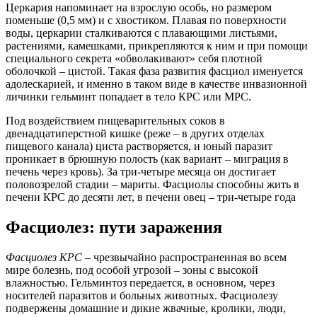
Церкария напоминает на взрослую особь, но размером
поменьше (0,5 мм) и с хвостиком. Плавая по поверхности
воды, церкарии сталкиваются с плавающими листьями,
растениями, камешками, прикрепляются к ним и при помощи
специального секрета «обволакивают» себя плотной
оболочкой – цистой. Такая фаза развития фасциол именуется
адолескарией, и именно в таком виде в качестве инвазионной
личинки гельминт попадает в тело КРС или МРС.
Под воздействием пищеварительных соков в
двенадцатиперстной кишке (реже – в других отделах
пищевого канала) циста растворяется, и юный паразит
проникает в брюшную полость (как вариант – миграция в
печень через кровь). За три-четыре месяца он достигает
половозрелой стадии – мариты. Фасциолы способны жить в
печени КРС до десяти лет, в печени овец – три-четыре года
Фасциолез: пути заражения
Фасциолез КРС
– чрезвычайно распространенная во всем
мире болезнь, под особой угрозой – зоны с высокой
влажностью. Гельминтоз передается, в основном, через
носителей паразитов и больных животных. Фасциолезу
подвержены домашние и дикие жвачные, кролики, люди,