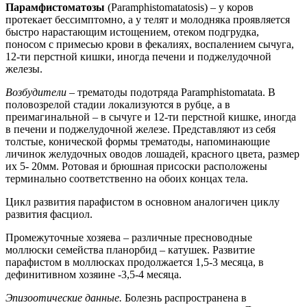
Парамфистоматозы
(Paramphistomatatosis) – у коров
протекает бессимптомно, а у телят и молодняка проявляется
быстро нарастающим истощением, отеком подгрудка,
поносом с примесью крови в фекалиях, воспалением сычуга,
12-ти перстной кишки, иногда печени и поджелудочной
железы.
Возбудители
– трематоды подотряда Paramphistomatata. В
половозрелой стадии локализуются в рубце, а в
преимагинальной – в сычуге и 12-ти перстной кишке, иногда
в печени и поджелудочной железе. Представляют из себя
толстые, конической формы трематоды, напоминающие
личинок желудочных оводов лошадей, красного цвета, размер
их 5- 20мм. Ротовая и брюшная присоски расположены
терминально соответственно на обоих концах тела.
Цикл развития парафистом в основном аналогичен циклу
развития фасциол.
Промежуточные хозяева – различные пресноводные
моллюски семейства планорбид – катушек. Развитие
парафистом в моллюсках продолжается 1,5-3 месяца, в
дефинитивном хозяине -3,5-4 месяца.
Эпизоотические данные.
Болезнь распространена в