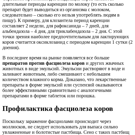
длительные периоды каренции по молоку (то есть сколько
препарат будет выводиться из организма с молоком,
следовательно – сколько его нельзя употреблять людям в
пищу). К примеру, для клозантела период каренции
составляет 2 недели, для рафоксанида – 7 дней, для
альбендазола – 4 дня, для триклабендазола – 2 дня. С этой
точки зрения наиболее предпочтительным для лактирующих
коров считается оксиклозанид с периодом каренции 1 сутки (2
доения).
В последнее время на рынке появляется все больше
препаратов против фасциолеза коров
и других жвачных
животных в виде эмульсий. Эмульсии растворяют в воде и
заливают животным, либо смешивают с небольшим
количеством влажного корма. Доказано, что лекарственные
препараты в форме эмульсий или суспензий оказываются
более эффективными сравнительно с аналогичными
препаратами в форме таблеток или порошка.
Профилактика фасциолеза коров
Поскольку заражение фасциолами происходит через
моллюсков, не следует использовать для выпаса сильно
увлажненные и болотистые пастбища. Сено с таких пастбищ