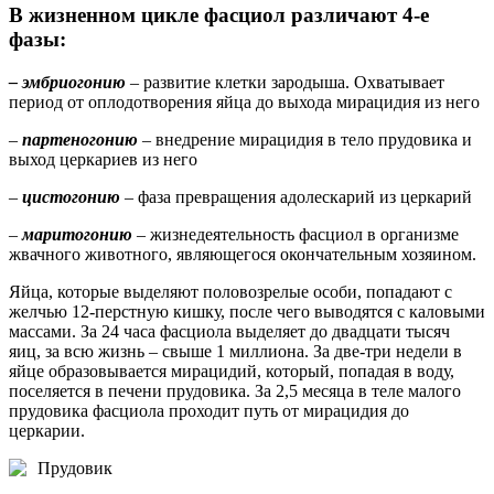
В жизненном цикле фасциол различают 4-е
фазы:
– эмбриогонию
– развитие клетки зародыша. Охватывает
период от оплодотворения яйца до выхода мирацидия из него
–
партеногонию
– внедрение мирацидия в тело прудовика и
выход церкариев из него
–
цистогонию
– фаза превращения адолескарий из церкарий
–
маритогонию
– жизнедеятельность фасциол в организме
жвачного животного, являющегося окончательным хозяином.
Яйца, которые выделяют половозрелые особи, попадают с
желчью 12-перстную кишку, после чего выводятся с каловыми
массами. За 24 часа фасциола выделяет до двадцати тысяч
яиц, за всю жизнь – свыше 1 миллиона. За две-три недели в
яйце образовывается мирацидий, который, попадая в воду,
поселяется в печени прудовика. За 2,5 месяца в теле малого
прудовика фасциола проходит путь от мирацидия до
церкарии.
Прудовик