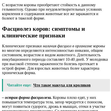
С возрастом коровы приобретают стойкость к данному
гельминтозу. Однако при неудовлетворительных условиях
кормления и содержания животные все же заражаются и
болеют в тяжелой форме.
Фасциолез коров: симптомы и
клинические признаки
Клинические признаки
наличия фасциол в организме коровы
во многом определяются интенсивностью инвазии, общим
состоянием, возрастом и видом животного. Длительность
инкубационного периода составляет 10-40 дней. У молодняка
при высокой степени зараженности болезнь протекает в
острой форме. Для взрослых животных более характерна
хроническая форма.
Читайте еще:
Что такое макуха для кроликов
– острая форма фасциолеза.
Коровы плохо едят, у них
повышается температура тела, запор чередуется с поносом,
могут появиться судороги, дрожь в мышцах, отеки в участке
межчелюстного пространства. Со временем развивается