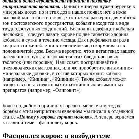
большой долей вероятности причина в нехватке
микроэлемента кобальта.
Данный минерал нужен буренке в
мизерных дозах, но и этих доз в наших почвах нет, а из-за
высокой кислотности почвы, что тоже характерно для многих
зон постсоветского пространства, кобальт находится в виде
труднодоступных соединений. Восполнить дефицит кобальта
несложно – следует давать корове по две таблетки хлорида
кобальта в сутки в течение месяца. Для профилактики раз в
квартал эти же таблетки в течение месяца скармливают в
половинчатой дозе. Весьма вероятно, что в ветаптеках вашего
населенного пункта не окажется этих бледно-розовых
таблеток (или порошка). Наш совет: поспрашивайте в
пчеловодческих магазинах, или же приобретите витаминно-
минеральные добавки, в состав которых входит кобальт
(например, «Живина», «Живинка»). Также кобальт может
входить в состав некоторых инъекционных витаминных
препаратов (например, «Олиговит»).
Более подробно о причинах горечи в молоке и методах
борьбы с этим неприятным явлением мы писали в отдельной
статье
«Почему у коровы горчит молоко»
. А теперь вернемся
к главной теме – фасциолезу коров.
Фасциолез коров: о возбудителе