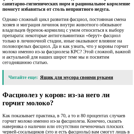
санитарно-гигиенических норм и рациональное кормление
помогут избавиться от столь неприятного недуга.
Однако сложный цикл развития фасциол, постоянная смена
хозяев и миграция личинок внутри животного обязывают
владельцев буренок-кормилиц с умом относиться к выбору
препарата: некоторые антигельминтики «берут» фасциол
только в личиночной стадии, иные оказывают влияние на
половозрелых фасциол. Да и как узнать, что у коровы горчит
молоко именно из-за фасциолеза КРС? Этой сложной, важной
и актуальной для наших широт теме мы и посвятим
сегодняшнюю статью.
Читайте еще:
Ящик для мусора своими руками
Фасциолез у коров: из-за него ли
горчит молоко?
Как показывает практика, в 70, а то и 80 процентах случаев
горчит молоко именно из-за фасциолеза. Конечно, сказать
наверняка о наличии или отсутствии печеночных плоских
червей-сосальщиков (это и есть фасциолы) вам смогут лишь в