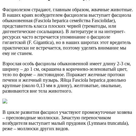
Фасциолезом страдают, главным образом, жвачные животные.
В наших краях возбудителем фасциолеза выступает фасциола
обыкновенная (Fasciola heparica семейства Fasciolidae),
представитель класса плоских червей (трематоды, или
дигенетические сосальщики). В литературе и на интернет-
ресурсах часто встречается упоминание о фасциоле
гигантской (F. Gigantica), но в наших широтах этот вредитель
практически не встречается, поэтому уделять внимание мы
ему не станем.
Взрослая особь фасциолы обыкновенной имеет длину 2-3 см,
ширину – до 1 см, окрашена в коричнево-зеленоватый цвет,
тело по форме – листовидное. Поражает желчные протоки
печени и желчный пузырь. Яйца Fasciola heparica довольно
крупные (около 0,13 мм в длину), желтоватые, овальные,
развиваются вне тела животного.
В цикле развития фасциол участвуют промежуточные хозяева
– пресноводные моллюски. Зачастую переносчиком
возбудителя выступает малый прудовик (Lymnaea truncatula),
реже – моллюски других видов.