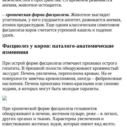
анемия, животное истощается.
–
хроническая форма фасциолеза.
Животное выглядит
угнетенным, у него ухудшается аппетит, развивается анемия,
атония преджелудков. Еще одним классическим симптомом
фасциолеза коров считается утренний кашель и падение
удоев.
Фасциолез у коров: паталого-анатомические
изменения
При острой форме фасциолеза отмечают признаки острого
гепатита. В брюшной полости обнаруживают кровянистый
экссудат. Печень увеличена, переполнена кровью. На ее
поверхности заметны кровоизлияния, иногда – фибринозные
наслоения. Печень пронизана темно-красными или синими
ходами, в которых могут быть молодые паразиты.
При хронической форме фасциолеза гельминтов
обнаруживают в печени, желчном пузыре, реже – в легких,
других органах и тканях. Характерны увеличения и
известкование желчных ходов, которые имеют вид желто-