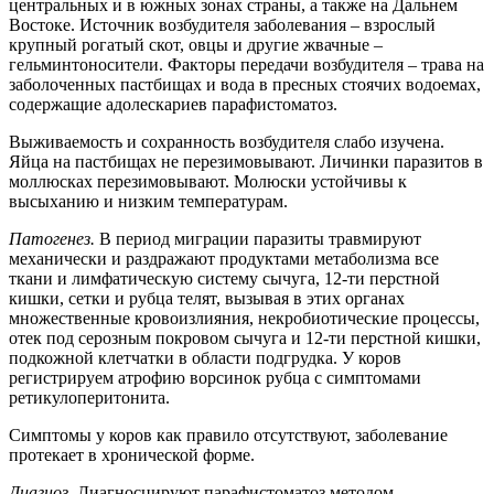
центральных и в южных зонах страны, а также на Дальнем
Востоке. Источник возбудителя заболевания – взрослый
крупный рогатый скот, овцы и другие жвачные –
гельминтоносители. Факторы передачи возбудителя – трава на
заболоченных пастбищах и вода в пресных стоячих водоемах,
содержащие адолескариев парафистоматоз.
Выживаемость и сохранность возбудителя слабо изучена.
Яйца на пастбищах не перезимовывают. Личинки паразитов в
моллюсках перезимовывают. Молюски устойчивы к
высыханию и низким температурам.
Патогенез.
В период миграции паразиты травмируют
механически и раздражают продуктами метаболизма все
ткани и лимфатическую систему сычуга, 12-ти перстной
кишки, сетки и рубца телят, вызывая в этих органах
множественные кровоизлияния, некробиотические процессы,
отек под серозным покровом сычуга и 12-ти перстной кишки,
подкожной клетчатки в области подгрудка. У коров
регистрируем атрофию ворсинок рубца с симптомами
ретикулоперитонита.
Симптомы у коров как правило отсутствуют, заболевание
протекает в хронической форме.
Диагноз.
Диагносцируют парафистоматоз методом