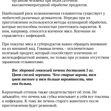
организм человека при недостаточной
высокотемпературной обработке продуктов.
Наибольший риск возникновения гельминтоза существует у
любителей различных деликатесов. Нередко при их
приготовлении используются методы кулинарной обработки,
которые неспособны полностью уничтожить паразитов. К
ним, например, относится копченое мясо. Копчение не
справляется с инфекцией.
При покупке мяса и субпродуктов важно обращать внимание
на их внешний вид. Говяжья печень – исключительно
полезный продукт, который способствует излечению от
железодефицитной анемии, но только при условии отсутствия
заражения гельминтами.
Вес здоровой говяжьей печени достигает 5 кг.
Цвет спелой черешни. Чем старше корова, тем
цвет темнее и тем больше вероятность, что
она больна.
Кирпичный оттенок также свидетельствует об этом. Не
забывайте, что печень как губка впитывает в себя все токсины
и инфекции. К тому же печень старого животного после
приготовления будет резиновой.