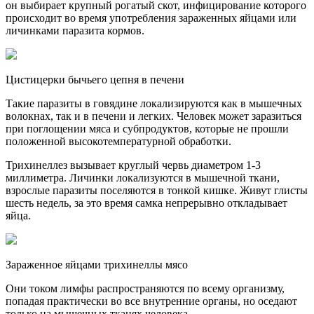
он выбирает крупный рогатый скот, инфицирование которого
происходит во время употребления зараженных яйцами или
личинками паразита кормов.
Цистицерки бычьего цепня в печени
Такие паразиты в говядине локализируются как в мышечных
волокнах, так и в печени и легких. Человек может заразиться
при поглощении мяса и субпродуктов, которые не прошли
положенной высокотемпературной обработки.
Трихинеллез вызывает круглый червь диаметром 1-3
миллиметра. Личинки локализуются в мышечной ткани,
взрослые паразиты поселяются в тонкой кишке. Живут глисты
шесть недель, за это время самка непрерывно откладывает
яйца.
Зараженное яйцами трихинеллы мясо
Они током лимфы распространяются по всему организму,
попадая практически во все внутренние органы, но оседают
только на мышечных тканях человека.