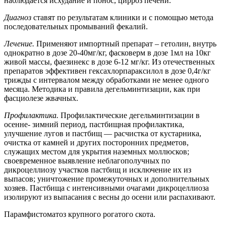
наблюдается исхудание и понос, цирроз печени.
Диагноз
ставят по результатам клиники и с помощью метода
последовательных промываний фекалий.
Лечение.
Применяют импортный препарат – гетолин, внутрь
однократно в дозе 20-40мг/кг, фасковерм в дозе 1мл на 10кг
живой массы, фаезинекс в дозе 6-12 мг/кг. Из отечественных
препаратов эффективен гексахлорпараксилол в дозе 0,4г/кг
трижды с интервалом между обработками не менее одного
месяца. Методика и правила дегельминтизации, как при
фасциолезе жвачных.
Профилактика.
Профилактические дегельминтизации в
осенне- зимний период, пастбищная профилактика,
улучшение лугов и пастбищ — расчистка от кустарника,
очистка от камней и других посторонних предметов,
служащих местом для укрытия наземных моллюсков;
своевременное выявление неблагополучных по
дикроцеллиозу участков пастбищ и исключение их из
выпасов; уничтожение промежуточных и дополнительных
хозяев. Пастбища с интенсивными очагами дикроцеллиоза
изолируют из выпасания с весны до осени или распахивают.
Парамфистоматоз крупного рогатого скота.