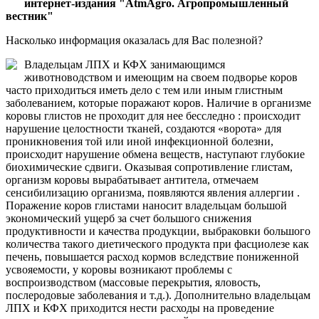
интернет-издания "AtmAgro. Агропромышленный
вестник"
Насколько информация оказалась для Вас полезной?
Владельцам ЛПХ и КФХ занимающимся
животноводством и имеющим на своем подворье коров
часто приходиться иметь дело с тем или иным глистным
заболеванием, которые поражают коров. Наличие в организме
коровы глистов не проходит для нее бесследно : происходит
нарушение целостности тканей, создаются «ворота» для
проникновения той или иной инфекционной болезни,
происходит нарушение обмена веществ, наступают глубокие
биохимические сдвиги. Оказывая сопротивление глистам,
организм коровы вырабатывает антитела, отмечаем
сенсибилизацию организма, появляются явления аллергии .
Поражение коров глистами наносит владельцам большой
экономический ущерб за счет большого снижения
продуктивности и качества продукции, выбраковки большого
количества такого диетического продукта при фасциолезе как
печень, повышается расход кормов вследствие пониженной
усвояемости, у коровы возникают проблемы с
воспроизводством (массовые перекрытия, яловость,
послеродовые заболевания и т.д.). Дополнительно владельцам
ЛПХ и КФХ приходится нести расходы на проведение