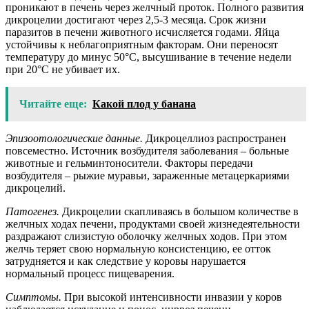
проникают в печень через желчный проток. Полного развития
дикроцелии достигают через 2,5-3 месяца. Срок жизни
паразитов в печени животного исчисляется годами. Яйца
устойчивы к неблагоприятным факторам. Они переносят
температуру до минус 50°С, высушивание в течение недели
при 20°С не убивает их.
Читайте еще:
Какой плод у банана
Эпизоотологические данные.
Дикроцеллиоз распространен
повсеместно. Источник возбудителя заболевания – больные
животные и гельминтоносители. Факторы передачи
возбудителя – рыжие муравьи, зараженные метацеркариями
дикроцелий.
Патогенез.
Дикроцелии скапливаясь в большом количестве в
желчных ходах печени, продуктами своей жизнедеятельности
раздражают слизистую оболочку желчных ходов. При этом
желчь теряет свою нормальную консистенцию, ее отток
затрудняется и как следствие у коровы нарушается
нормальный процесс пищеварения.
Симптомы.
При высокой интенсивности инвазии у коров