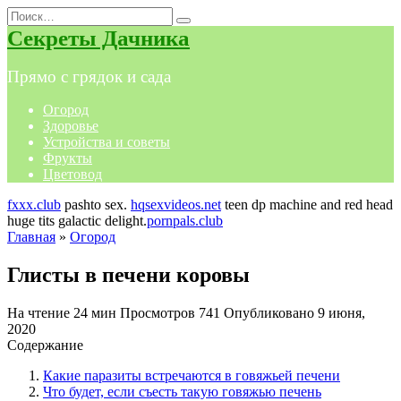
Перейти
Search
к
for:
Секреты Дачника
содержанию
Прямо с грядок и сада
Огород
Здоровье
Устройства и советы
Фрукты
Цветовод
fxxx.club
pashto sex.
hqsexvideos.net
teen dp machine and red head
huge tits galactic delight.
pornpals.club
Главная
»
Огород
Глисты в печени коровы
На чтение
24 мин
Просмотров
741
Опубликовано
9 июня,
2020
Содержание
Какие паразиты встречаются в говяжьей печени
Что будет, если съесть такую говяжью печень