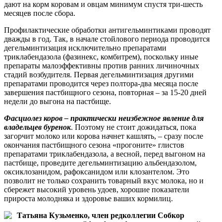
дают на корм коровам и овцам минимум спустя три-шесть
месяцев после сбора.
Профилактические обработки антигельминтиками проводят
дважды в год. Так, в начале стойлового периода проводится
дегельминтизация исключительно препаратами
триклабендазола (фазинекс, комбитрем), поскольку иные
препараты малоэффективны против ранних личиночных
стадий возбудителя. Первая дегельминтизация другими
препаратами проводится через полтора-два месяца после
завершения пастбищного сезона, повторная – за 15-20 дней
недели до выгона на пастбище.
Фасциолез коров – практически неизбежное явление для
владельцев буренок
. Поэтому не стоит дожидаться, пока
загорчит молоко или корова начнет кашлять, – сразу после
окончания пастбищного сезона «прогоните» глистов
препаратами триклабендазола, а весной, перед выгоном на
пастбище, проведите дегельминтизацию альбендазолом,
оксиклозанидом, рафоксанидом или клозантелом. Это
позволит не только сохранить товарный вкус молока, но и
сбережет высокий уровень удоев, хорошие показатели
прироста молодняка и здоровье ваших кормилиц.
Татьяна Кузьменко, член редколлегии Собкор