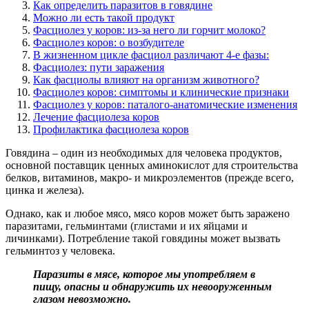
Как определить паразитов в говядине
Можно ли есть такой продукт
Фасциолез у коров: из-за него ли горчит молоко?
Фасциолез коров: о возбудителе
В жизненном цикле фасциол различают 4-е фазы:
Фасциолез: пути заражения
Как фасциолы влияют на организм животного?
Фасциолез коров: симптомы и клинические признаки
Фасциолез у коров: паталого-анатомические изменения
Лечение фасциолеза коров
Профилактика фасциолеза коров
Говядина – один из необходимых для человека продуктов,
основной поставщик ценных аминокислот для строительства
белков, витаминов, макро- и микроэлементов (прежде всего,
цинка и железа).
Однако, как и любое мясо, мясо коров может быть заражено
паразитами, гельминтами (глистами и их яйцами и
личинками). Потребление такой говядины может вызвать
гельминтоз у человека.
Паразиты в мясе, которое мы употребляем в
пищу, опасны и обнаружить их невооруженным
глазом невозможно.