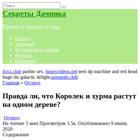
Перейти
Search
к
for:
Секреты Дачника
содержанию
Прямо с грядок и сада
Огород
Здоровье
Устройства и советы
Фрукты
Цветовод
fxxx.club
pashto sex.
hqsexvideos.net
teen dp machine and red head
huge tits galactic delight.
pornpals.club
Главная
»
Огород
Правда ли, что Королек и хурма растут
на одном дереве?
Огород
На чтение
5 мин
Просмотров
3.5к.
Опубликовано
9 июня,
2020
Содержание