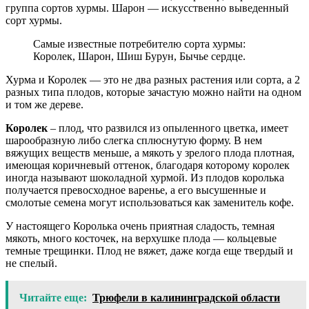
группа сортов хурмы. Шарон — искусственно выведенный
сорт хурмы.
Самые известные потребителю сорта хурмы:
Королек, Шарон, Шиш Бурун, Бычье сердце.
Хурма и Королек — это не два разных растения или сорта, а 2
разных типа плодов, которые зачастую можно найти на одном
и том же дереве.
Королек
– плод, что развился из опыленного цветка, имеет
шарообразную либо слегка сплюснутую форму. В нем
вяжущих веществ меньше, а мякоть у зрелого плода плотная,
имеющая коричневый оттенок, благодаря которому королек
иногда называют шоколадной хурмой. Из плодов королька
получается превосходное варенье, а его высушенные и
смолотые семена могут использоваться как заменитель кофе.
У настоящего Королька очень приятная сладость, темная
мякоть, много косточек, на верхушке плода — кольцевые
темные трещинки. Плод не вяжет, даже когда еще твердый и
не спелый.
Читайте еще:
Трюфели в калининградской области