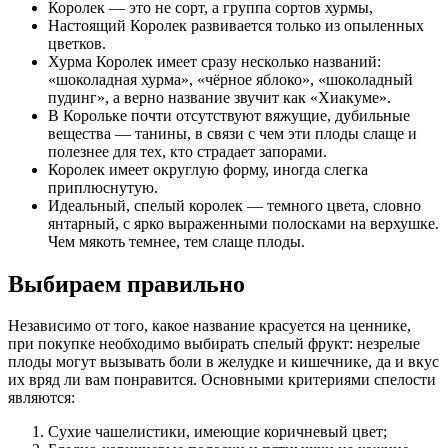
Королек — это не сорт, а группа сортов хурмы,
Настоящий Королек развивается только из опыленных
цветков.
Хурма Королек имеет сразу несколько названий:
«шоколадная хурма», «чёрное яблоко», «шоколадный
пудинг», а верно название звучит как «Хиакуме».
В Корольке почти отсутствуют вяжущие, дубильные
вещества — танины, в связи с чем эти плоды слаще и
полезнее для тех, кто страдает запорами.
Королек имеет округлую форму, иногда слегка
приплюснутую.
Идеальный, спелый королек — темного цвета, словно
янтарный, с ярко выраженными полосками на верхушке.
Чем мякоть темнее, тем слаще плоды.
Выбираем правильно
Независимо от того, какое название красуется на ценнике,
при покупке необходимо выбирать спелый фрукт: незрелые
плоды могут вызывать боли в желудке и кишечнике, да и вкус
их вряд ли вам понравится. Основными критериями спелости
являются:
Сухие чашелистики, имеющие коричневый цвет;