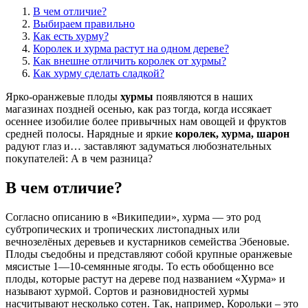
В чем отличие?
Выбираем правильно
Как есть хурму?
Королек и хурма растут на одном дереве?
Как внешне отличить королек от хурмы?
Как хурму сделать сладкой?
Ярко-оранжевые плоды
хурмы
появляются в наших
магазинах поздней осенью, как раз тогда, когда иссякает
осеннее изобилие более привычных нам овощей и фруктов
средней полосы. Нарядные и яркие
королек, хурма, шарон
радуют глаз и… заставляют задуматься любознательных
покупателей: А в чем разница?
В чем отличие?
Согласно описанию в «Википедии», хурма — это род
субтропических и тропических листопадных или
вечнозелёных деревьев и кустарников семейства Эбеновые.
Плоды съедобны и представляют собой крупные оранжевые
мясистые 1—10-семянные ягоды. То есть обобщенно все
плоды, которые растут на дереве под названием «Хурма» и
называют хурмой. Сортов и разновидностей хурмы
насчитывают несколько сотен. Так, например, Корольки – это