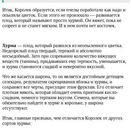
Итак, Королек образуется, если пчелы поработали как надо и
опылили цветок. Если этого не произошло — развивается
плод, который называют просто хурмой. Он вяжет, пока не
созреет и не станет мягким. И в нем почти нет косточек.
Хурма
— плод, который развился из неопыленного цветка.
Недозрелый плод твердый, терпкий и абсолютно
несъедобный. Зато при созревании количество вяжущих
веществ (танины), придававших ему терпкость, уменьшается,
и хурма становится сладкой и невероятно вкусной.
Что же касается шарона, то он является достойным детищем
селекции, результатом скрещивания яблока и хурмы, и
сохраняет все черты, присущие этим фруктам. Его отличает
плотная мякоть, которая обладает очень приятным кисло-
сладким, немного терпким вкусом. Семена, которые вы
обязательно найдете в хурме и корольке, у шарона
отсутствуют.
Итак, главные признаки, чем отличается Королек от других
сортов хурмы: