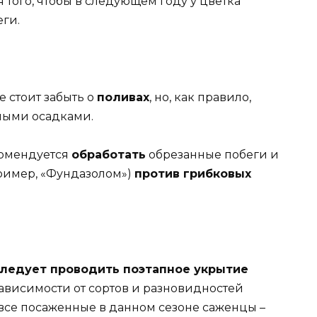
я того, чтобы в следующем году у цветка
еги.
не стоит забыть о
поливах
, но, как правило,
ьными осадками.
комендуется
обработать
обрезанные побеги и
ример, «Фундазолом»)
против грибковых
следует проводить поэтапное укрытие
ависимости от сортов и разновидностей
 все посаженные в данном сезоне саженцы –