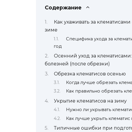
Содержание
Как ухаживать за клематисами
зиме
Специфика ухода за клемат
год
Осенний уход за клематисами: 
болезней (после обрезки)
Обрезка клематисов осенью
Когда лучше обрезать клема
Как правильно обрезать кле
Укрытие клематисов на зиму
Нужно ли укрывать клемати
Как лучше укрыть клематис 
Типичные ошибки при подгото