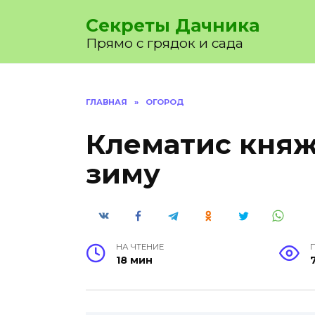
Перейти
Секреты Дачника
к
содержанию
Прямо с грядок и сада
ГЛАВНАЯ
»
ОГОРОД
Клематис княж
зиму
НА ЧТЕНИЕ
18 мин