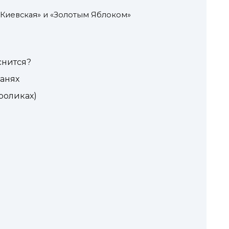
«Киевская» и «Золотым Яблоком»
снится?
санях
 роликах)