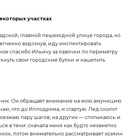
некоторых участках
адской, главной пешеходной улице города, но
легченно вздохнув, иду инспектировать
ое спасибо Ильичу за лавочки по периметру
ткнуть свои городские булки и нацепить
рник. Он обращает внимание на мою амуницию
чаю, что до Ипподрома, и стартую. Лед сколот
проезжаю пару шагов, на других — спотыкаюсь и
ься в тени: сначала меня как будто незаметно
онок, потом внимательно рассматривает хозяин