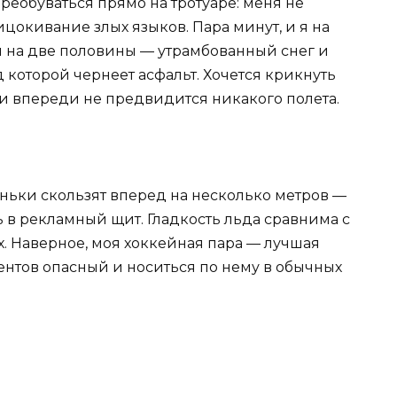
реобуваться прямо на тротуаре: меня не
цокивание злых языков. Пара минут, и я на
я на две половины — утрамбованный снег и
 которой чернеет асфальт. Хочется крикнуть
 и впереди не предвидится никакого полета.
ньки скользят вперед на несколько метров —
ь в рекламный щит. Гладкость льда сравнима с
х. Наверное, моя хоккейная пара — лучшая
центов опасный и носиться по нему в обычных