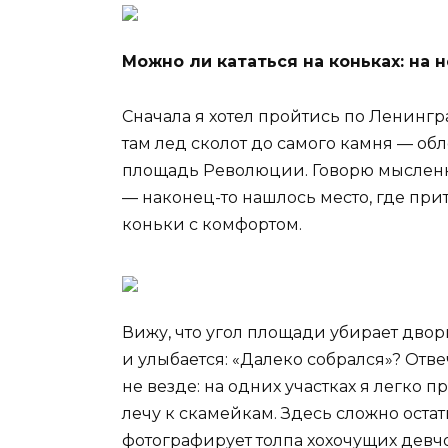
Можно ли кататься на коньках: на 
Сначала я хотел пройтись по Ленингр
там лед сколот до самого камня — об
площадь Революции. Говорю мысленн
— наконец-то нашлось место, где при
коньки с комфортом.
Вижу, что угол площади убирает дво
и улыбается: «Далеко собрался»? Отве
не везде: на одних участках я легко 
лечу к скамейкам. Здесь сложно остат
фотографирует толпа хохочущих девч