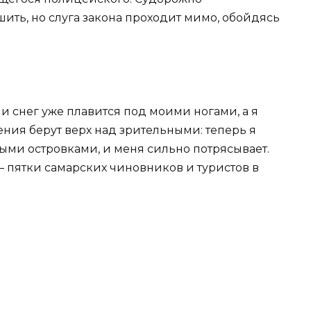
шить, но слуга закона проходит мимо, обойдясь
 и снег уже плавится под моими ногами, а я
ния берут верх над зрительными: теперь я
ными островками, и меня сильно потрясывает.
 — пятки самарских чиновников и туристов в