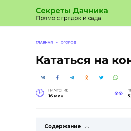
Перейти
Секреты Дачника
к
содержанию
Прямо с грядок и сада
ГЛАВНАЯ
»
ОГОРОД
Кататься на ко
НА ЧТЕНИЕ
П
16 мин
5
Содержание