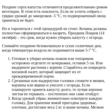
Поздние сорта капусты отличаются продолжительным сроком
вегетации. В этом есть опасность. Если не успеть собрать с
грядки урожай до заморозков -5 °С, то подмороженный овощ
храниться не будет.
Но и торопиться с этой процедурой не стоит. Кочаны должны
полностью сформироваться и вызреть. Праздник Покров (14
октября) – это срок, когда нужно убирать капусту с огорода.
Снимайте позднюю белокочанную в сухие солнечные дни,
когда температура воздуха не поднимается выше 5-7 °С.
Готовые к уборке кочаны ножом или топориком
осторожно отделите от кочерыжки, оставив 5 см. Или
выдерните растения с корнем. Старайтесь не повредить
восковой налет, который защищает их от
преждевременной порчи.
Срезанные или выдернутые головки сложите в мешки,
корзины или ящики и унесите с огорода. Если
планируете хранить капусту долго, то лучше верхние
листья не отрывать – постепенно они сами отойдут.
Когда урожай убран, внимательно осмотрите каждую
головку. Для хранения зимой пригодны здоровые,
плотные, достигшие веса 2 кг и выше кочаны. Мелкие