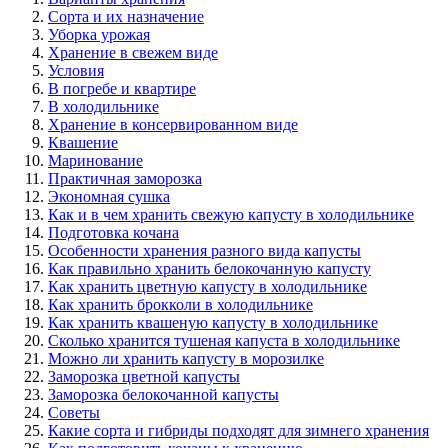
Сорта и их назначение
Уборка урожая
Хранение в свежем виде
Условия
В погребе и квартире
В холодильнике
Хранение в консервированном виде
Квашение
Маринование
Практичная заморозка
Экономная сушка
Как и в чем хранить свежую капусту в холодильнике
Подготовка кочана
Особенности хранения разного вида капусты
Как правильно хранить белокочанную капусту
Как хранить цветную капусту в холодильнике
Как хранить брокколи в холодильнике
Как хранить квашеную капусту в холодильнике
Сколько хранится тушеная капуста в холодильнике
Можно ли хранить капусту в морозилке
Заморозка цветной капусты
Заморозка белокочанной капусты
Советы
Какие сорта и гибриды подходят для зимнего хранения