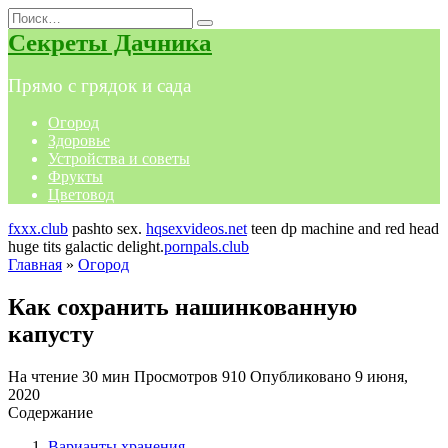
Перейти
Search
к
for:
Секреты Дачника
содержанию
Прямо с грядок и сада
Огород
Здоровье
Устройства и советы
Фрукты
Цветовод
fxxx.club
pashto sex.
hqsexvideos.net
teen dp machine and red head
huge tits galactic delight.
pornpals.club
Главная
»
Огород
Как сохранить нашинкованную
капусту
На чтение
30 мин
Просмотров
910
Опубликовано
9 июня,
2020
Содержание
Варианты хранения