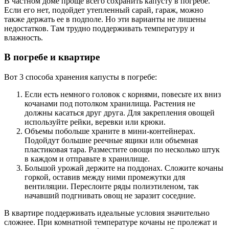
В частном доме проще всего сохранить капусту в погребе.
Если его нет, подойдет утепленный сарай, гараж, можно
также держать ее в подполе. Но эти варианты не лишены
недостатков. Там трудно поддерживать температуру и
влажность.
В погребе и квартире
Вот 3 способа хранения капусты в погребе:
Если есть немного головок с корнями, повесьте их вниз
кочанами под потолком хранилища. Растения не
должны касаться друг друга. Для закрепления овощей
используйте рейки, веревки или крюки.
Объемы побольше храните в мини-контейнерах.
Подойдут большие реечные ящики или объемная
пластиковая тара. Разместите овощи по несколько штук
в каждом и отправьте в хранилище.
Большой урожай держите на поддонах. Сложите кочаны
горкой, оставив между ними промежутки для
вентиляции. Переслоите ряды полиэтиленом, так
начавший подгнивать овощ не заразит соседние.
В квартире поддерживать идеальные условия значительно
сложнее. При комнатной температуре кочаны не пролежат и