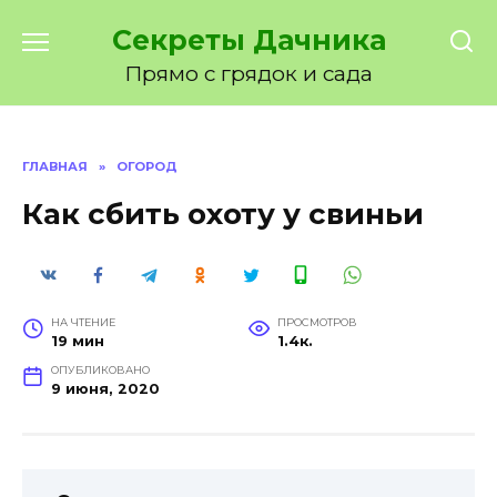
Перейти
Секреты Дачника
к
содержанию
Прямо с грядок и сада
ГЛАВНАЯ
»
ОГОРОД
Как сбить охоту у свиньи
НА ЧТЕНИЕ
ПРОСМОТРОВ
19 мин
1.4к.
ОПУБЛИКОВАНО
9 июня, 2020