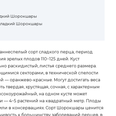
ладкий Шорокшары
ц сладкий Шорокшары
ннеспелый сорт сладкого перца, период
я зрелых плодов 110−125 дней. Куст
льно раскидистый, листья среднего размера.
имися секторами, в технической спелости
ой — оранжево-красные. Могут достигать веса
оть твердая, хрустящая, сочная, с характерным
ысокоурожайный, на одном кусте может
ки — 4−5 растений на квадратный метр. Плоды
 или в консервациях. Сорт Шорокшары ценится
йчивость к большинству заболеваний перцев, в