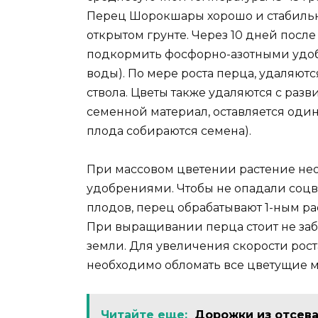
Перец Шорокшары хорошо и стабильно 
открытом грунте. Через 10 дней посл
подкормить фосфорно-азотными удобре
воды). По мере роста перца, удаляют
ствола. Цветы также удаляются с разви
семенной материал, оставляется один
плода собираются семена).
При массовом цветении растение н
удобрениями. Чтобы не опадали соцв
плодов, перец обрабатывают 1-ным ра
При выращивании перца стоит не за
земли. Для увеличения скорости рос
необходимо обломать все цветущие м
Читайте еще:
Дорожки из отсева