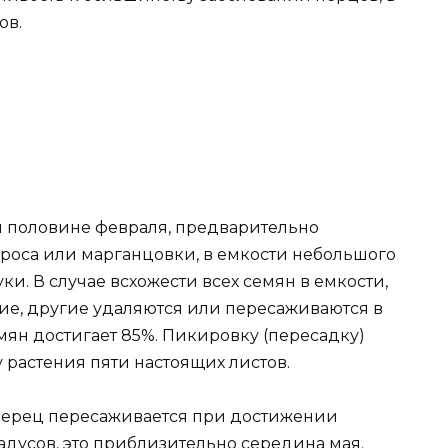
ов.
й половине февраля, предварительно
ороса или марганцовки, в емкости небольшого
ки. В случае всхожести всех семян в емкости,
ие, другие удаляются или пересаживаются в
мян достигает 85%. Пикировку (пересадку)
 растения пяти настоящих листов.
 перец пересаживается при достижении
адусов, это приблизительно середина мая.