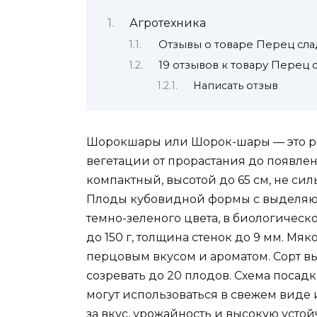
Агротехника
Отзывы о товаре Перец с
19 отзывов к товару Пере
Написать отзыв
Шорокшары или Шорок-шары — это ра
вегетации от прорастания до появлени
компактный, высотой до 65 см, не си
Плоды кубовидной формы с выделяющ
темно-зеленого цвета, в биологическ
до 150 г, толщина стенок до 9 мм. Мяк
перцовым вкусом и ароматом. Сорт в
созревать до 20 плодов. Схема посад
могут использоваться в свежем виде
за вкус, урожайность и высокую усто