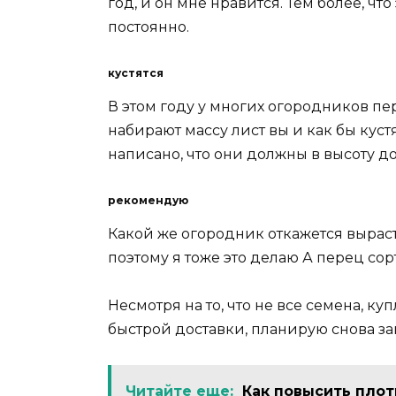
год, и он мне нравится. Тем более, чт
постоянно.
кустятся
В этом году у многих огородников перц
набирают массу лист вы и как бы кустя
написано, что они должны в высоту до
рекомендую
Какой же огородник откажется выраст
поэтому я тоже это делаю А перец с
Несмотря на то, что не все семена, к
быстрой доставки, планирую снова з
Читайте еще:
Как повысить плот