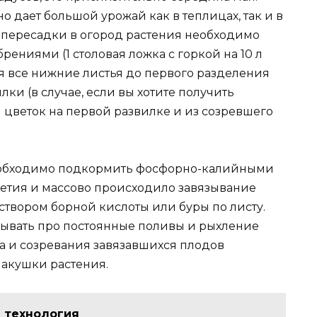
дает большой урожай как в теплицах, так и в
е пересадки в огород растения необходимо
ниями (1 столовая ложка с горкой на 10 л
ся все нижние листья до первого разделения
лки (в случае, если вы хотите получить
 цветок на первой развилке и из созревшего
еобходимо подкормить фосфорно-калийными
етия и массово происходило завязывание
створом борной кислоты или буры по листу.
бывать про постоянные поливы и рыхление
та и созревания завязавшихся плодов
акушки растения.
 технология