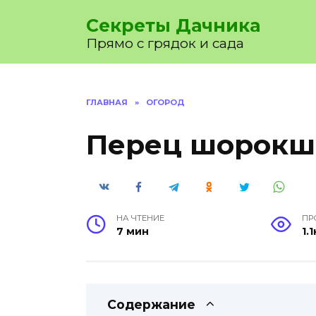
Перейти
Секреты Дачника
к
содержанию
Прямо с грядок и сада
ГЛАВНАЯ
»
ОГОРОД
Перец шорокш
НА ЧТЕНИЕ
ПР
7 мин
1.1
Содержание