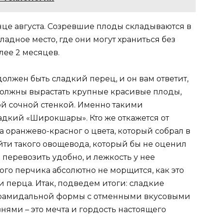
нце августа. Созревшие плоды складываются в
адное место, где они могут храниться без
лее 2 месяцев.
олжен быть сладкий перец, и он вам ответит,
должны вырастать крупные красивые плоды,
й сочной стенкой. Именно такими
адкий «Широкшары». Кто же откажется от
а оранжево-красног о цвета, который собрал в
йти такого овощевода, который бы не оценил
и перевозить удобно, и лежкость у нее
ого перчика абсолютно не морщится, как это
 перца. Итак, подведем итоги: сладкие
ирамидальной формы с отменными вкусовыми
нями – это мечта и гордость настоящего