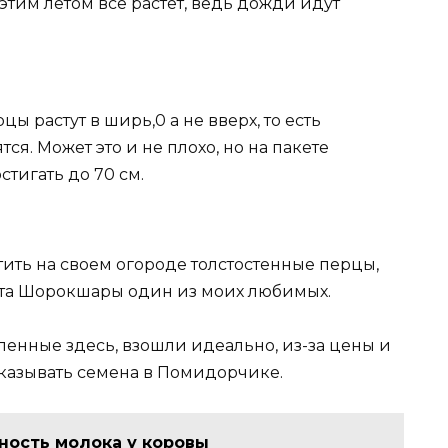
о этим летом все растет, ведь дожди идут
ы растут в ширь,0 а не вверх, то есть
тся. Может это и не плохо, но на пакете
стигать до 70 см.
ить на своем огороде толстостенные перцы,
орта Шорокшары один из моих любимых.
упленные здесь, взошли идеально, из-за цены и
аказывать семена в Помидорчике.
ность молока у коровы