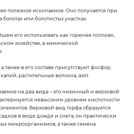
чее полезное ископаемое. Оно получается при
 болотах или болотистых участках.
йшем его использовать как горючее топливо,
ьском хозяйстве, в химической
.
 а также в его составе присутствуют фосфор,
калий, растительные волокна, азот.
аемое на два вида – это низинный и верховой
актеризуется невысоким уровнем кислотности
элементов. Верховой вид торфа образуется
садков в виде дождя и снега, он практически
ых микроорганизмов, а также семена