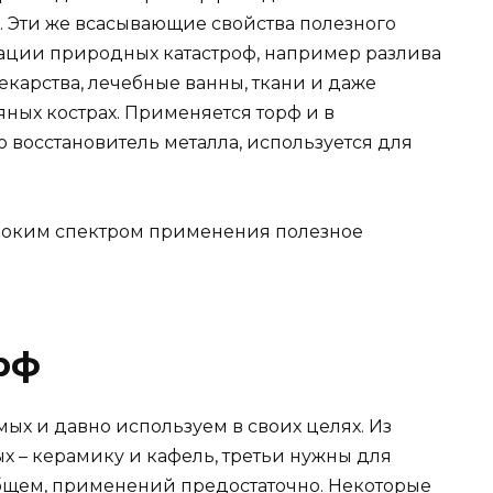
. Эти же всасывающие свойства полезного
ации природных катастроф, например разлива
лекарства, лечебные ванны, ткани и даже
яных кострах. Применяется торф и в
то восстановитель металла, используется для
ироким спектром применения полезное
рф
ых и давно используем в своих целях. Из
х – керамику и кафель, третьи нужны для
бщем, применений предостаточно. Некоторые