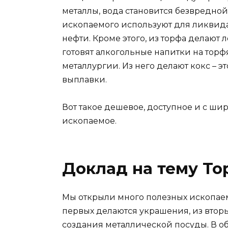
металлы, вода становится безвредной
ископаемого используют для ликвид
нефти. Кроме этого, из торфа делают 
готовят алкогольные напитки на торф
металлургии. Из него делают кокс – э
выплавки.
Вот такое дешевое, доступное и с ш
ископаемое.
Доклад на тему То
Мы открыли много полезных ископаем
первых делаются украшения, из вторы
создания металлической посуды. В о