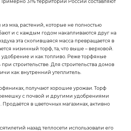
. Примерно 31% территории России составляют
 из мха, растений, которые не полностью
ибают и с каждым годом накапливаются друг на
воздуха эта скопившаяся масса превращается в
ется низинный торф, та, что выше – верховой.
 удобрение и как топливо. Реже торфяные
при строительстве. Для строительства домов
чи как внутренний утеплитель.
орфяниках, получают хорошие урожаи. Торф
вперемешку с почвой и другими удобрениями
. Продаётся в цветочных магазинах, активно
сятилетий назад теплосети использовали его