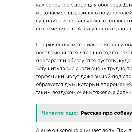
как основное сырьё для обогрева. Дл
ископаемое вывозилось по узкоколей
сушились и поставлялись в теплосети
его заменил газ. А высушенные раньш
С горючестью материала связана и оп
воспламеняются. Страшно то, что нахо
прогорает и образуются пустоты, куд
Затушить такие очаги очень трудно, т
торфяники могут даже зимой под слое
образуется дым, который вперемешку
таким воздухом очень тяжело, а боль
Читайте еще:
Рассказ про собаку
А ещё он хорошо очищает воду. При 