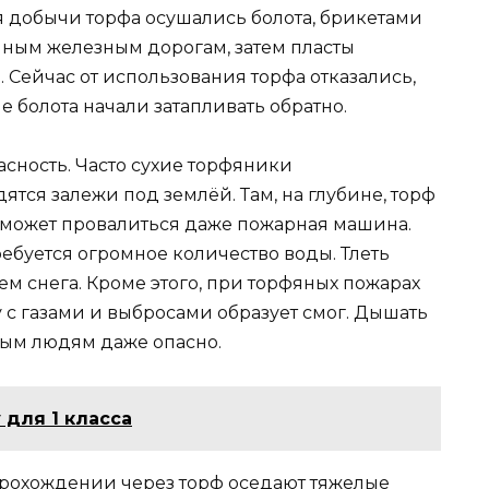
я добычи торфа осушались болота, брикетами
ным железным дорогам, затем пласты
. Сейчас от использования торфа отказались,
е болота начали затапливать обратно.
асность. Часто сухие торфяники
дятся залежи под землёй. Там, на глубине, торф
а может провалиться даже пожарная машина.
ребуется огромное количество воды. Тлеть
м снега. Кроме этого, при торфяных пожарах
 с газами и выбросами образует смог. Дышать
ным людям даже опасно.
 для 1 класса
прохождении через торф оседают тяжелые