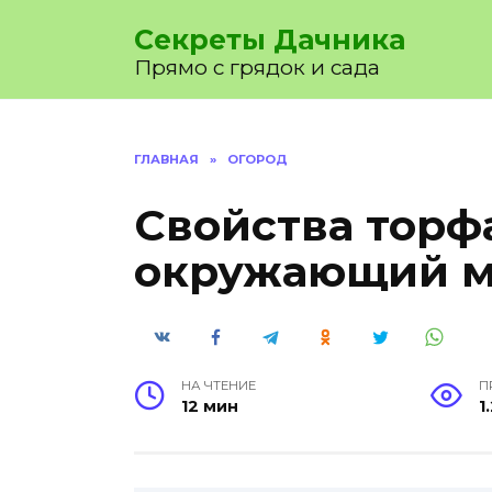
Перейти
Секреты Дачника
к
содержанию
Прямо с грядок и сада
ГЛАВНАЯ
»
ОГОРОД
Свойства торфа
окружающий 
НА ЧТЕНИЕ
П
12 мин
1