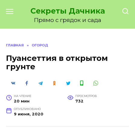
Перейти
Секреты Дачника
к
содержанию
Прямо с грядок и сада
ГЛАВНАЯ
»
ОГОРОД
Пуансеттия в открытом
грунте
НА ЧТЕНИЕ
ПРОСМОТРОВ
20 мин
732
ОПУБЛИКОВАНО
9 июня, 2020