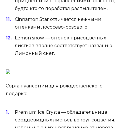
прицветники с вкраплениями красного,
будто кто-то поработал распылителем.
Cinnamon Star отличается нежными
оттенками лососево-розового.
Lemon snow — оттенок присоцветных
листьев вполне соответствует названию
Лимонный снег.
Сорта пуансеттии для рождественского
подарка:
Premium Ice Crysta — обладательница
сердцевидных листьев вокруг соцветия,
напоминающих цвет румяных от мороза