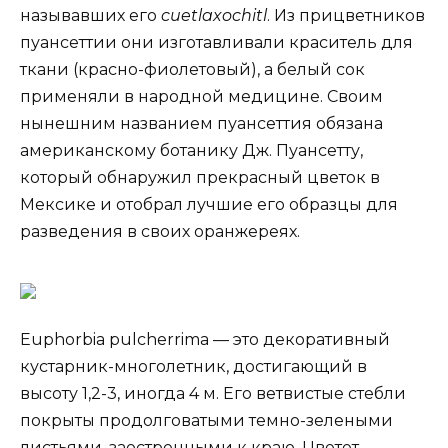
называвших его
cuetlaxochitl
. Из прицветников
пуансеттии они изготавливали краситель для
ткани (красно-фиолетовый), а белый сок
применяли в народной медицине. Своим
нынешним названием пуансеттия обязана
американскому ботанику Дж. Пуансетту,
который обнаружил прекрасный цветок в
Мексике и отобрал лучшие его образцы для
разведения в своих оранжереях.
Euphorbia pulcherrima — это декоративный
кустарник-многолетник, достигающий в
высоту 1,2-3, иногда 4 м. Его ветвистые стебли
покрыты продолговатыми темно-зелеными
листьями, заостренными к краю. Цветет