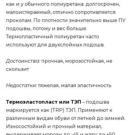
как и у обычного полиуретана: долгосрочен,
малоистераемый, отлично сопротивляется
проколам. По плотности значительно выше ПУ
подошвы, потому и вес больше.
Термопластичный полиуретан часто
используют для двухслойных подошв.
Достоинства:
прочная, морозостойкая, не
скользит
Недостатки:
тяжелая, малая эластичность
Термоэластопласт или ТЭП
– подошва
маркируется как (TRP) ТЭП. Применяют к
различным видам обуви от летней до зимней.
Износостойкий и прочный материал,
выдерживает морозы до -45 и жару до +50.