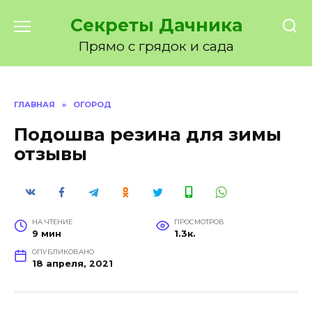
Перейти
Секреты Дачника
к
содержанию
Прямо с грядок и сада
ГЛАВНАЯ
»
ОГОРОД
Подошва резина для зимы
отзывы
НА ЧТЕНИЕ
ПРОСМОТРОВ
9 мин
1.3к.
ОПУБЛИКОВАНО
18 апреля, 2021