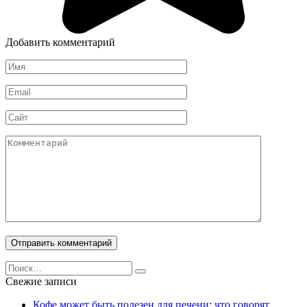
Добавить комментарий
Имя
*
Email
*
Сайт
Комментарий
Search
for:
Свежие записи
Кофе может быть полезен для печени: что говорят