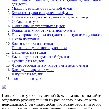
для детей
Мышь из втулки от туалетной бумаги
Белка из втулки от туалетной бумаги
Поделки из втулок от туалетной бумаги: тигр
Собака из втулки
Пингвины из туалетных втулок
Кошка из втулки от туалетной бумаги
Популярная поделка из туалетной втулки: совушка-сова
Пчела из втулки
Божья коровка из втулки
Павлин из туалетного рулончика
Цыпленок из втулки
Еж из втулки от туалетной бумаги
Гусеница из втулок
Яркая бабочка из втулки от туалетной бумаги
Карандашница из втулок
Лягушка из втулки
Тюльпан из втулки
Поделки из втулок от туалетной бумаги занимают на сайте
отдельную рубрику, так как их разнообразие может быть
неиссякаемо. Я регулярно добавляю новые работы из этого
материала с пошаговым описанием, но теперь мне бы