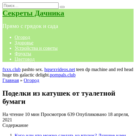
Перейти
Search
к
for:
Секреты Дачника
содержанию
Прямо с грядок и сада
Огород
Здоровье
Устройства и советы
Фрукты
Цветовод
fxxx.club
pashto sex.
hqsexvideos.net
teen dp machine and red head
huge tits galactic delight.
pornpals.club
Главная
»
Огород
Поделки из катушек от туалетной
бумаги
На чтение
10 мин
Просмотров
639
Опубликовано
18 апреля,
2021
Содержание
Кого или что можно сделать из втулок? Лучшие идеи