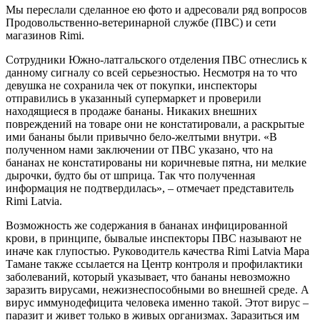
Мы переслали сделанное ею фото и адресовали ряд вопросов
Продовольственно-ветеринарной службе (ПВС) и сети
магазинов Rimi.
Сотрудники Южно-латгальского отделения ПВС отнеслись к
данному сигналу со всей серьезностью. Несмотря на то что
девушка не сохранила чек от покупки, инспекторы
отправились в указанный супермаркет и проверили
находящиеся в продаже бананы. Никаких внешних
повреждений на товаре они не констатировали, а раскрытые
ими бананы были привычно бело-желтыми внутри. «В
полученном нами заключении от ПВС указано, что на
бананах не констатированы ни коричневые пятна, ни мелкие
дырочки, будто бы от шприца. Так что полученная
информация не подтвердилась», – отмечает представитель
Rimi Latvia.
Возможность же содержания в бананах инфицированной
крови, в принципе, бывалые инспекторы ПВС называют не
иначе как глупостью. Руководитель качества Rimi Latvia Мара
Тамане также ссылается на Центр контроля и профилактики
заболеваний, который указывает, что бананы невозможно
заразить вирусами, нежизнеспособными во внешней среде. А
вирус иммунодефицита человека именно такой. Этот вирус –
паразит и живет только в живых организмах. Заразиться им