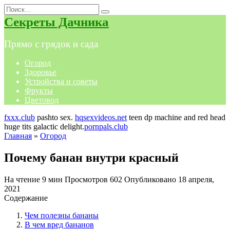
Перейти
Search
к
for:
Секреты Дачника
содержанию
Прямо с грядок и сада
Огород
Здоровье
Устройства и советы
Фрукты
Цветовод
fxxx.club
pashto sex.
hqsexvideos.net
teen dp machine and red head
huge tits galactic delight.
pornpals.club
Главная
»
Огород
Почему банан внутри красный
На чтение
9 мин
Просмотров
602
Опубликовано
18 апреля,
2021
Содержание
Чем полезны бананы
В чем вред бананов