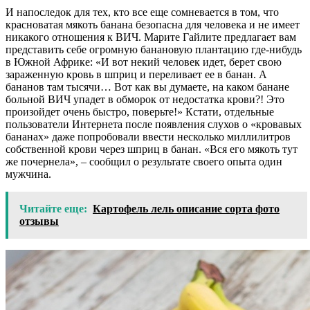
И напоследок для тех, кто все еще сомневается в том, что
красноватая мякоть банана безопасна для человека и не имеет
никакого отношения к ВИЧ. Марите Гайлите предлагает вам
представить себе огромную банановую плантацию где-нибудь
в Южной Африке: «И вот некий человек идет, берет свою
зараженную кровь в шприц и переливает ее в банан. А
бананов там тысячи… Вот как вы думаете, на каком банане
больной ВИЧ упадет в обморок от недостатка крови?! Это
произойдет очень быстро, поверьте!» Кстати, отдельные
пользователи Интернета после появления слухов о «кровавых
бананах» даже попробовали ввести несколько миллилитров
собственной крови через шприц в банан. «Вся его мякоть тут
же почернела», – сообщил о результате своего опыта один
мужчина.
Читайте еще:
Картофель лель описание сорта фото
отзывы