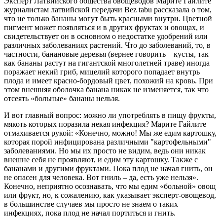
Эксперт Латвийского общества овощеводов Марите Гайлите
журналистам латвийской передачи Bez tabu рассказала о том,
что не только бананы могут быть красными внутри. Цветной
пигмент может появляться и в других фруктах и овощах, и
свидетельствует он в основном о недостатке удобрений или
различных заболеваниях растений. Что до заболеваний, то, в
частности, банановые деревья (вернее говорить – кусты, так
как бананы растут на гигантской многолетней траве) иногда
поражает некий гриб, мицелий которого попадает внутрь
плода и имеет красно-бордовый цвет, похожий на кровь. При
этом внешняя оболочка банана никак не изменяется, так что
отсеять «больные» бананы нельзя.
И вот главный вопрос: можно ли употреблять в пищу фрукты,
мякоть которых поразила некая инфекция? Марите Гайлите
отмахивается рукой: «Конечно, можно! Мы же едим картошку,
которая порой инфицирована различными "картофельными"
заболеваниями. Но мы их просто не видим, ведь они никак
внешне себя не проявляют, и едим эту картошку. Также с
бананами и другими фруктами. Пока плод не начал гнить, он
не опасен для человека. Вот гниль – да, есть уже нельзя».
Конечно, неприятно осознавать, что мы едим «больной» овощ
или фрукт, но, к сожалению, как указывает эксперт-овощевод,
в большинстве случаев мы просто не знаем о таких
инфекциях, пока плод не начал портиться и гнить.