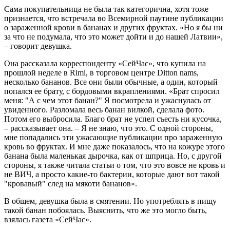
Сама покупательница не была так категорична, хотя тоже
признается, что встречала во Всемирной паутине публикации
о зараженной крови в бананах и других фруктах. «Но я бы ни
за что не подумала, что это может дойти и до нашей Латвии»,
– говорит девушка.
Она рассказала корреспонденту «СейЧас», что купила на
прошлой неделе в Rimi, в торговом центре Ditton nams,
несколько бананов. Все они были обычные, а один, который
попался ее брату, с бордовыми вкраплениями. «Брат спросил
меня: "А с чем этот банан?" Я посмотрела и ужаснулась от
увиденного. Разломала весь банан вилкой, сделала фото.
Потом его выбросила. Благо брат не успел съесть ни кусочка,
– рассказывает она. – Я не знаю, что это. С одной стороны,
мне попадались эти ужасающие публикации про зараженную
кровь во фруктах. И мне даже показалось, что на кожуре этого
банана была маленькая дырочка, как от шприца. Но, с другой
стороны, я также читала статьи о том, что это вовсе не кровь и
не ВИЧ, а просто какие-то бактерии, которые дают вот такой
"кровавый" след на мякоти бананов».
В общем, девушка была в смятении. Но употреблять в пищу
такой банан побоялась. Выяснить, что же это могло быть,
взялась газета «СейЧас».