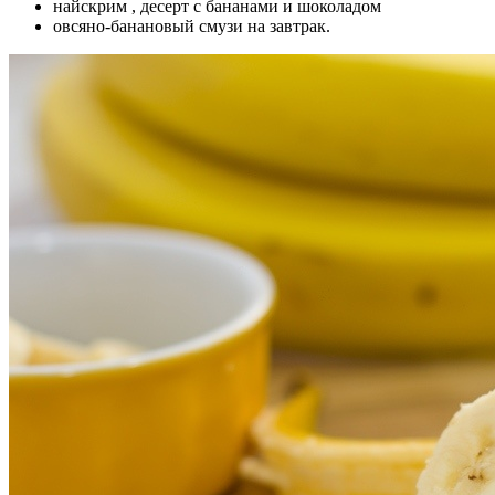
найскрим , десерт с бананами и шоколадом
овсяно-банановый смузи на завтрак.