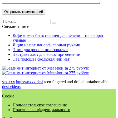
Search
for:
Свежие записи
Кофе может быть полезен для печени: что говорят
ученые
Ящик из пвх панелей своими руками
Эпин для роз как пользоваться
Экстракт алоэ для волос применение
Эва подошва скользкая или нет
sex xxx
https://nxxx.desi
teen fingered and drilled unfathomable.
desi videos
Cookie
Пользовательское соглашение
Политика конфиденциальности