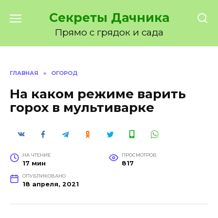
Перейти
Секреты Дачника
к
содержанию
Прямо с грядок и сада
ГЛАВНАЯ
»
ОГОРОД
На каком режиме варить
горох в мультиварке
НА ЧТЕНИЕ
ПРОСМОТРОВ
17 мин
817
ОПУБЛИКОВАНО
18 апреля, 2021