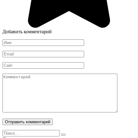
Добавить комментарий
Имя
*
Email
*
Сайт
Комментарий
Search
for: