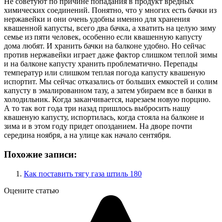
Не советуют по причине попадания в продукт вредных
химических соединений. Понятно, что у многих есть бачки из
нержавейки и они очень удобны именно для хранения
квашенной капусты, всего два бачка, а хватить на целую зиму
семье из пяти человек, особенно если квашенную капусту
дома любят. И хранить бачки на балконе удобно. Но сейчас
против нержавейки играет даже фактор слишком теплой зимы
и на балконе капусту хранить проблематично. Перепады
температур или слишком теплая погода капусту квашеную
испортит. Мы сейчас отказались от больших емкостей и солим
капусту в эмалированном тазу, а затем убираем все в банки в
холодильник. Когда заканчивается, нарезаем новую порцию.
А то так вот года три назад пришлось выбросить нашу
квашеную капусту, испортилась, когда стояла на балконе и
зима и в этом году придет опозданием. На дворе почти
середина ноября, а на улице как начало сентября.
Похожие записи:
Как поставить тягу газа штиль 180
Оцените статью