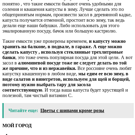
понятно , что такие емкости бывают очень удобными для
соления и квашения капусты в зиму. Лучше сделать это по
общепринятым нормам, произвести засол в деревянной кадке,
капуста получается отменной, простоит всю зиму, так ведь
делали еще наши бабушки. Либо использовать для этого
эмалированную посуду, бачок или большую кастрюлю.
Такие емкости уже проверены временем,
и капусту можно
хранить на балконе, в подвале, в гараже. А еще можно
сделать капусту , используя стеклянные трехлитровые
банки
, это тоже очень популярная посуда для этой цели. А вот
засол в
алюминевой посуде тоже не следует делать по той
же причине, что и из нержавейки.
Все россияне очень любят
капустку квашенную в любом виде,
мы едим ее всю зиму, в
виде салатов и винегретов, используем для щей и борщей,
поэтому нужно выбрать тару для засола
соответствующую
. И тогда ваша капуста будет хрустящей и
полезной, там чистый витамин С.
Читайте еще:
Цветы с шипами кроме розы
МОЙ ГОРОД