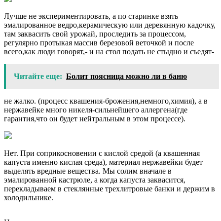
Лучше не экспериментировать, а по старинке взять
эмалированное ведро,керамическую или деревянную кадочку,
там заквасить свой урожай, проследить за процессом,
регулярно протыкая массив березовой веточкой и после
всего,как люди говорят,- и на стол подать не стыдно и съедят-
Читайте еще:
Болит поясница можно ли в баню
не жалко. (процесс квашения-брожения,немного,химия), а в
нержавейке много никеля-сильнейшего аллергена(где
гарантия,что он будет нейтральным в этом процессе).
Нет. При соприкосновении с кислой средой (а квашенная
капуста именно кислая среда), материал нержавейки будет
выделять вредные вещества. Мы солим вначале в
эмалированной кастрюле, а когда капуста заквасится,
перекладываем в стеклянные трехлитровые банки и держим в
холодильнике.