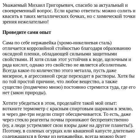
Уважаемый Михаил Григорьевич, спасибо за актуальный и
своевременный вопрос. Если кратко ответить: можно солить и
квасить в таких металлических бочках, но с химической точки
зрения нежелательно!
Проведите сами опыт
Сама по себе нержавейка (хромо-никелиевая сталь)
отличается коррозийной стойкостью благодаря образованию
оксидной пленки, обладающей сильными защитными
свойствами. И хотя сплав этот устойчив к воде, щелочным и
ряда кислот, однако это свойство не является абсолютным.
Всегда какое-то количество этого металла, пусть даже
мизерное, в агрессивной среде переходит в растворы. Хотя бы
по той простой причине, что любое вещество, а также
существо (подмечено мною) постоянно стремится туда, где его
нет (закон природы).
Хотите убедиться в этом, проделайте такой мой опыт:
воткните термометр с красным спиртовым шариком в землю,
и через две-три недели спирт обесцвечивается. То есть, даже
через стекло реагенты почвы проникают беспрепятственно
(ну, а люди устремляют свои взоры даже на другие планеты!).
Поэтому, в соленых огурцах или квашеной капусте длительно
содержащихся в бочке из нержавейки, всегда можно будет