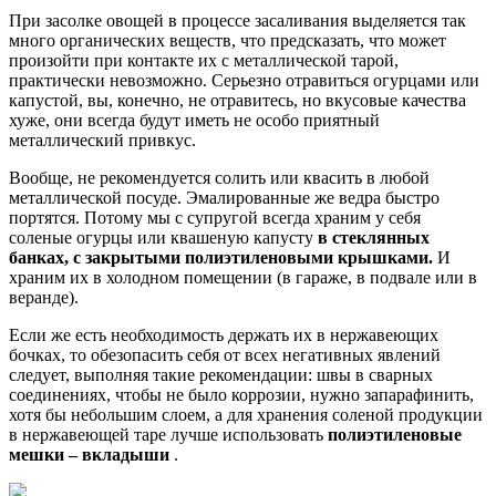
При засолке овощей в процессе засаливания выделяется так
много органических веществ, что предсказать, что может
произойти при контакте их с металлической тарой,
практически невозможно. Серьезно отравиться огурцами или
капустой, вы, конечно, не отравитесь, но вкусовые качества
хуже, они всегда будут иметь не особо приятный
металлический привкус.
Вообще, не рекомендуется солить или квасить в любой
металлической посуде. Эмалированные же ведра быстро
портятся. Потому мы с супругой всегда храним у себя
соленые огурцы или квашеную капусту
в стеклянных
банках, с закрытыми полиэтиленовыми крышками.
И
храним их в холодном помещении (в гараже, в подвале или в
веранде).
Если же есть необходимость держать их в нержавеющих
бочках, то обезопасить себя от всех негативных явлений
следует, выполняя такие рекомендации: швы в сварных
соединениях, чтобы не было коррозии, нужно запарафинить,
хотя бы небольшим слоем, а для хранения соленой продукции
в нержавеющей таре лучше использовать
полиэтиленовые
мешки – вкладыши
.