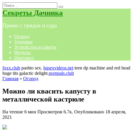
Перейти
Search
к
for:
Секреты Дачника
содержанию
Прямо с грядок и сада
Огород
Здоровье
Устройства и советы
Фрукты
Цветовод
fxxx.club
pashto sex.
hqsexvideos.net
teen dp machine and red head
huge tits galactic delight.
pornpals.club
Главная
»
Огород
Можно ли квасить капусту в
металлической кастрюле
На чтение
6 мин
Просмотров
6.7к.
Опубликовано
18 апреля,
2021