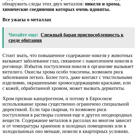
обнаружить следы этих двух металлов:
никеля и хрома,
химические соединения которых очень ядовиты.
Все ужасы о металлах
Читайте еще:
Снежный баран приспособленность к
среде обитания
Стоит знать, что повышенное содержание никеля у животных
вызывает заболевание глаз, связанное с накоплением никеля в
роговице. Избыток поступления никеля в организме вызывает
витилиго. Окислы хрома особо токсичны, возможен риск
заболевания легких. Более того, даже контакт с текстильными
изделиями, окрашенными хромосодержащими красками, или
с кожей, обработанной хромом, может вызвать дерматиты.
Хром признан канцерогеном, и потому в Евросоюзе
использование хрома существенно ограничено специальной
директивой. Если тара сварная, то возможен риск
поступления в растворы соления еще и других неоднородных
веществ. Содержание металлов в рассолах во многом зависит
и от температуры хранения: в холодных помещениях или в
холодильниках оно меньше, нежели в квартирных условиях.