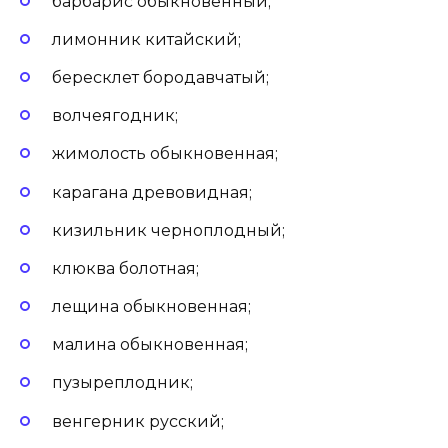
барбарис обыкновенный;
лимонник китайский;
бересклет бородавчатый;
волчеягодник;
жимолость обыкновенная;
карагана древовидная;
кизильник черноплодный;
клюква болотная;
лещина обыкновенная;
малина обыкновенная;
пузыреплодник;
венгерник русский;