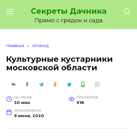
Перейти
Секреты Дачника
к
содержанию
Прямо с грядок и сада
ГЛАВНАЯ
»
ОГОРОД
Культурные кустарники
московской области
НА ЧТЕНИЕ
ПРОСМОТРОВ
30 мин
918
ОПУБЛИКОВАНО
9 июня, 2020