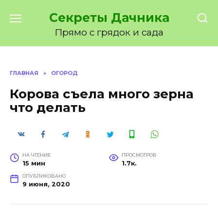
Перейти
Секреты Дачника
к
содержанию
Прямо с грядок и сада
ГЛАВНАЯ
»
ОГОРОД
Корова съела много зерна
что делать
НА ЧТЕНИЕ
ПРОСМОТРОВ
15 мин
1.7к.
ОПУБЛИКОВАНО
9 июня, 2020