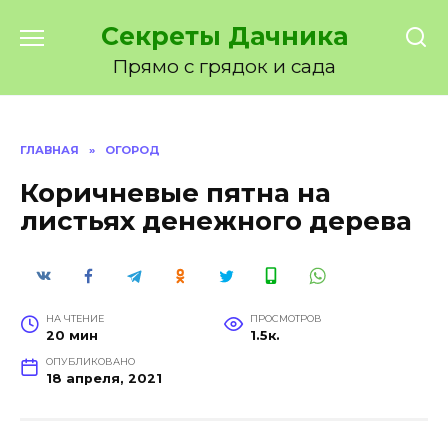
Перейти
Секреты Дачника
к
содержанию
Прямо с грядок и сада
ГЛАВНАЯ
»
ОГОРОД
Коричневые пятна на
листьях денежного дерева
НА ЧТЕНИЕ
ПРОСМОТРОВ
20 мин
1.5к.
ОПУБЛИКОВАНО
18 апреля, 2021