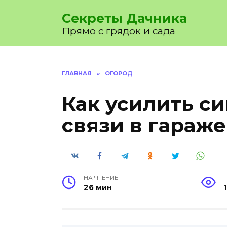
Перейти
Секреты Дачника
к
содержанию
Прямо с грядок и сада
ГЛАВНАЯ
»
ОГОРОД
Как усилить си
связи в гараже
НА ЧТЕНИЕ
26 мин
1