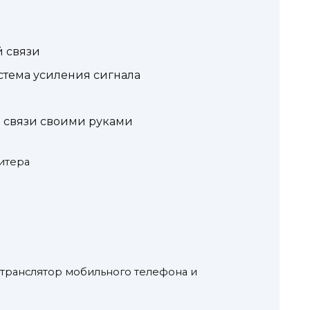
й связи
истема усиления сигнала
й связи своими руками
итера
транслятор мобильного телефона и