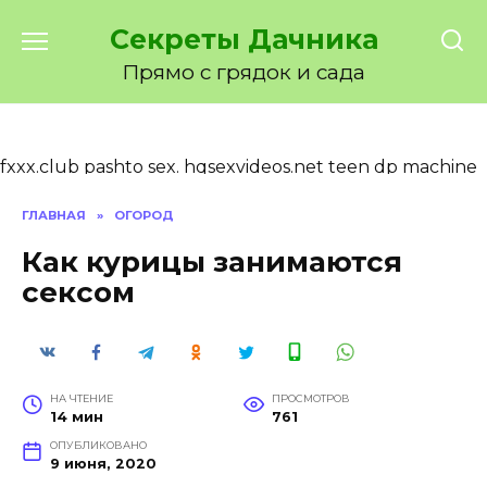
Перейти
Секреты Дачника
к
содержанию
Прямо с грядок и сада
fxxx.club
pashto sex.
hqsexvideos.net
teen dp machine
and red head huge tits galactic delight.
pornpals.club
ГЛАВНАЯ
»
ОГОРОД
Как курицы занимаются
сексом
НА ЧТЕНИЕ
ПРОСМОТРОВ
14 мин
761
ОПУБЛИКОВАНО
9 июня, 2020