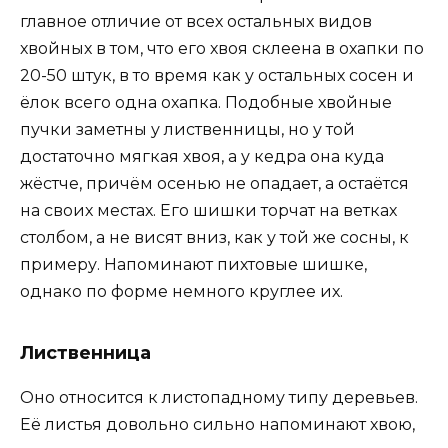
главное отличие от всех остальных видов
хвойных в том, что его хвоя склеена в охапки по
20-50 штук, в то время как у остальных сосен и
ёлок всего одна охапка. Подобные хвойные
пучки заметны у лиственницы, но у той
достаточно мягкая хвоя, а у кедра она куда
жёстче, причём осенью не опадает, а остаётся
на своих местах. Его шишки торчат на ветках
столбом, а не висят вниз, как у той же сосны, к
примеру. Напоминают пихтовые шишке,
однако по форме немного круглее их.
Лиственница
Оно относится к листопадному типу деревьев.
Её листья довольно сильно напоминают хвою,