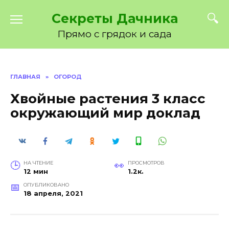
Перейти
Секреты Дачника
к
содержанию
Прямо с грядок и сада
ГЛАВНАЯ
»
ОГОРОД
Хвойные растения 3 класс
окружающий мир доклад
НА ЧТЕНИЕ
ПРОСМОТРОВ
12 мин
1.2к.
ОПУБЛИКОВАНО
18 апреля, 2021