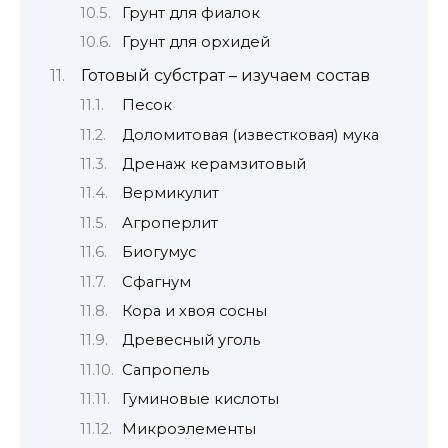
Грунт для фиалок
Грунт для орхидей
Готовый субстрат – изучаем состав
Песок
Доломитовая (известковая) мука
Дренаж керамзитовый
Вермикулит
Агроперлит
Биогумус
Сфагнум
Кора и хвоя сосны
Древесный уголь
Сапропель
Гуминовые кислоты
Микроэлементы