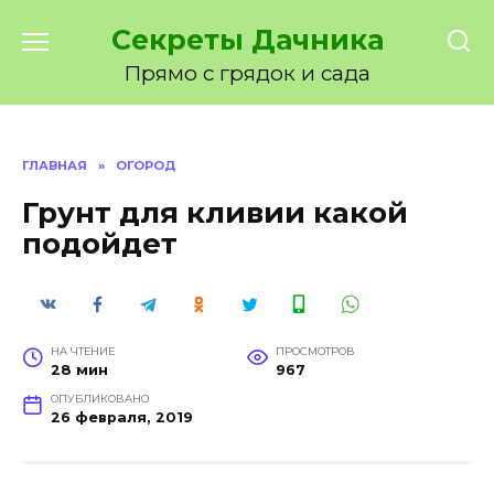
Перейти
Секреты Дачника
к
содержанию
Прямо с грядок и сада
ГЛАВНАЯ
»
ОГОРОД
Грунт для кливии какой
подойдет
НА ЧТЕНИЕ
ПРОСМОТРОВ
28 мин
967
ОПУБЛИКОВАНО
26 февраля, 2019