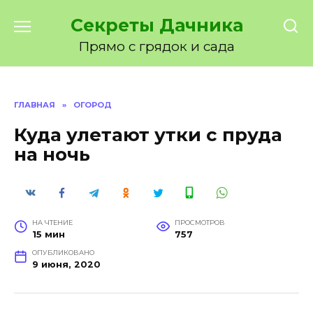
Перейти
Секреты Дачника
к
содержанию
Прямо с грядок и сада
ГЛАВНАЯ
»
ОГОРОД
Куда улетают утки с пруда
на ночь
НА ЧТЕНИЕ
ПРОСМОТРОВ
15 мин
757
ОПУБЛИКОВАНО
9 июня, 2020