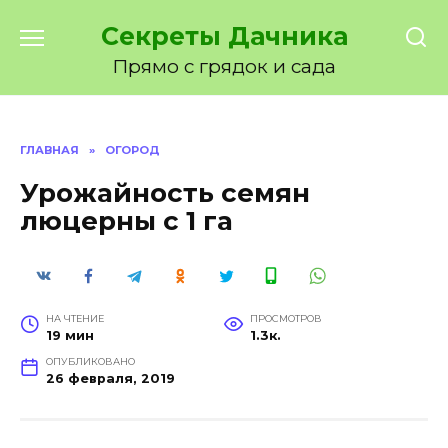
Перейти
Секреты Дачника
к
содержанию
Прямо с грядок и сада
ГЛАВНАЯ
»
ОГОРОД
Урожайность семян
люцерны с 1 га
НА ЧТЕНИЕ
ПРОСМОТРОВ
19 мин
1.3к.
ОПУБЛИКОВАНО
26 февраля, 2019