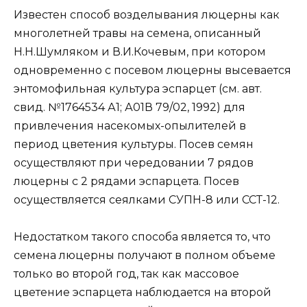
Известен способ возделывания люцерны как
многолетней травы на семена, описанный
Н.Н.Шумляком и В.И.Кочевым, при котором
одновременно с посевом люцерны высевается
энтомофильная культура эспарцет (см. авт.
свид. №1764534 А1; А01В 79/02, 1992) для
привлечения насекомых-опылителей в
период цветения культуры. Посев семян
осуществляют при чередовании 7 рядов
люцерны с 2 рядами эспарцета. Посев
осуществляется сеялками СУПН-8 или ССТ-12.
Недостатком такого способа является то, что
семена люцерны получают в полном объеме
только во второй год, так как массовое
цветение эспарцета наблюдается на второй