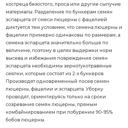
костреца безостого, проса или другие сыпучие
материалы. Разделение по бункерам семян
эспарцета от смеси люцерны с фацелией
диктуется тем условием, что семена люцерны и
фацелии примерно одинаковы по размерам, а
семена эспарцета значительно больше по
величине, поэтому в целях выдержки норм
высева и избежания повреждения семян
эспарцета необходимы зернотукотравяные
сеялки, которые состоят из 2-х бункеров.
Производят одновременный посев семян
люцерны, фацелии и эспарцета. Уборку
проводят, ориентируясь только на сроки
созревания семян люцерны, прямым
комбайнированием при побурении 90-95%
бобов люцерны.