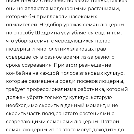
посеянными с неизвестно какой целью, так как
они не являются медоносными растениями,
которые бы привлекали насекомых-
опылителей. Недобор урожая семян люцерны
по способу Щедрина усугубляется еще и тем,
что уборка семян с чередующихся полос
люцерны и многолетних злаковых трав
совершается в разное время из-за разного
срока созревания. При этом размещение
комбайна на каждой полосе злаковых культур,
которые размещены среди посевов люцерны,
требует профессионализма работника, который
должен убрать только ту культур, которую
необходимо скосить в данный момент, и не
скосить часть поля, занятого растениями с
созревающими семенами люцерны. Потери
семян люцерны из-за этого могут доходить до