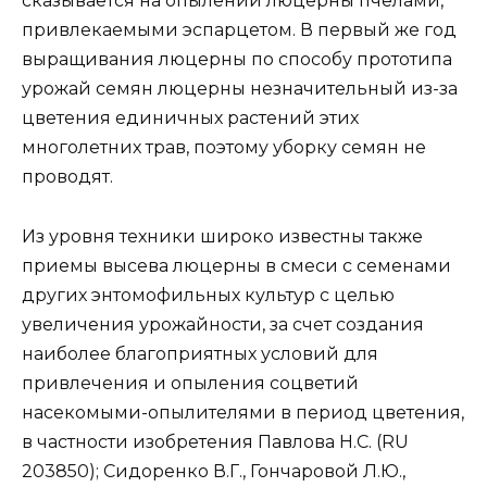
сказывается на опылении люцерны пчелами,
привлекаемыми эспарцетом. В первый же год
выращивания люцерны по способу прототипа
урожай семян люцерны незначительный из-за
цветения единичных растений этих
многолетних трав, поэтому уборку семян не
проводят.
Из уровня техники широко известны также
приемы высева люцерны в смеси с семенами
других энтомофильных культур с целью
увеличения урожайности, за счет создания
наиболее благоприятных условий для
привлечения и опыления соцветий
насекомыми-опылителями в период цветения,
в частности изобретения Павлова Н.С. (RU
203850); Сидоренко В.Г., Гончаровой Л.Ю.,