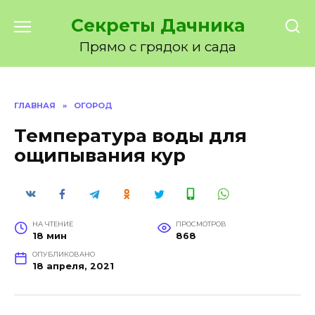
Перейти
Секреты Дачника
к
содержанию
Прямо с грядок и сада
ГЛАВНАЯ
»
ОГОРОД
Температура воды для
ощипывания кур
НА ЧТЕНИЕ
ПРОСМОТРОВ
18 мин
868
ОПУБЛИКОВАНО
18 апреля, 2021