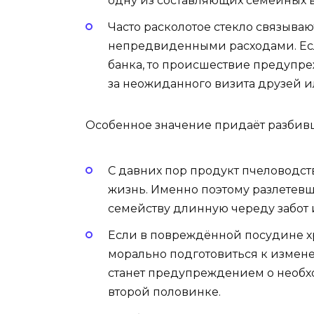
одну из составляющих семейных 
Часто расколотое стекло связыва
непредвиденными расходами. Есл
банка, то происшествие предупре
за неожиданного визита друзей и
Особенное значение придаёт разбив
С давних пор продукт пчеловодс
жизнь. Именно поэтому разлетев
семейству длинную череду забот 
Если в повреждённой посудине х
морально подготовиться к измен
станет предупреждением о необх
второй половинке.