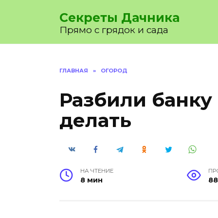
Перейти
Секреты Дачника
к
содержанию
Прямо с грядок и сада
ГЛАВНАЯ
»
ОГОРОД
Разбили банку 
делать
НА ЧТЕНИЕ
ПР
8 мин
88