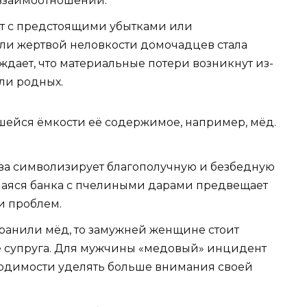
взаимоотношений.
ют с предстоящими убытками или
и жертвой неловкости домочадцев стала
ждает, что материальные потери возникнут из-
ли родных.
шейся ёмкости её содержимое, например, мёд.
тва символизирует благополучную и безбедную
шаяся банка с пчелиными дарами предвещает
и проблем.
ранили мёд, то замужней женщине стоит
е супруга. Для мужчины «медовый» инцидент
одимости уделять больше внимания своей