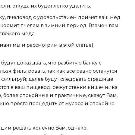
ли, откуда их будет легко удалить.
еку, пчеловод с удовольствием примет ваш мед
 скормит пчелам в зимний период. Взамен вам
 свежего мёда.
риант мы и рассмотрим в этой статье).
будут доказывать, что разбитую банку с
льзя фильтровать, так как все равно останутся
 фильтруй; далее будут следовать страшные
ются в ваш пищевод, режут стенки кишечника
е, более спокойные и практичные, скажут Вам,
ужно просто процедить от мусора и спокойно
ации решать конечно Вам, однако,