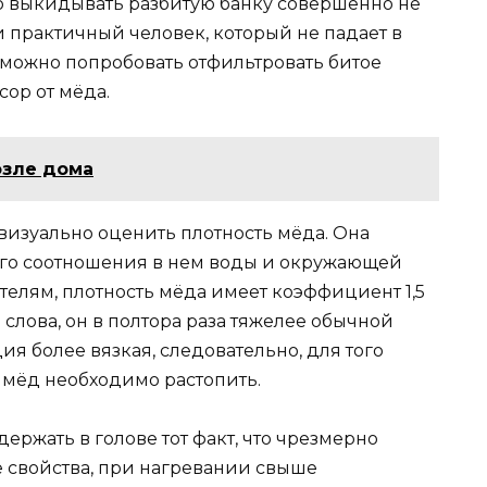
то выкидывать разбитую банку совершенно не
 практичный человек, который не падает в
 можно попробовать отфильтровать битое
ор от мёда.
озле дома
 визуально оценить плотность мёда. Она
ного соотношения в нем воды и окружающей
елям, плотность мёда имеет коэффициент 1,5
е слова, он в полтора раза тяжелее обычной
ция более вязкая, следовательно, для того
 мёд необходимо растопить.
ержать в голове тот факт, что чрезмерно
 свойства, при нагревании свыше