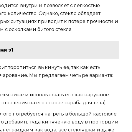
ходится внутри и позволяет с легкостью
го количество. Однако, стекло обладает
орых ситуациях приводит к потере прочности и
с осколками битого стекла.
ая э1
ит торопиться выкинуть ее, так как есть
очарование. Мы предлагаем четыре варианта:
нным ниже и использовать его как наружное
отовления на его основе скраба для тела).
этого потребуется нагреть в большой кастрюле
его добавить туда кипяченую воду в пропорции
станет жидким как вода, все стекляшки и даже