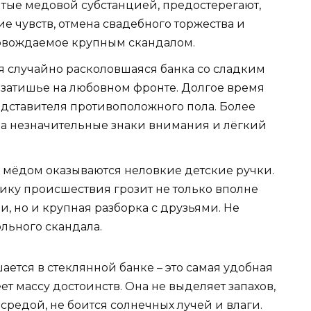
тые медовой субстанцией, предостерегают,
е чувств, отмена свадебного торжества и
ровождаемое крупным скандалом.
 случайно расколовшаяся банка со сладким
атишье на любовном фронте. Долгое время
редставителя противоположного пола. Более
 на незначительные знаки внимания и лёгкий
 мёдом оказываются неловкие детские ручки.
ику происшествия грозит не только вполне
, но и крупная разборка с друзьями. Не
льного скандала.
ается в стеклянной банке – это самая удобная
ет массу достоинств. Она не выделяет запахов,
средой, не боится солнечных лучей и влаги.