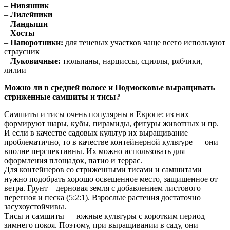
–
Нивянник
–
Лилейники
–
Ландыши
–
Хосты
–
Папоротники:
для теневых участков чаще всего используют
страусник
–
Луковичные:
тюльпаны, нарциссы, сциллы, рябчики,
лилии
Можно ли в средней полосе и Подмосковье выращивать
стриженные самшиты и тисы?
Самшиты и тисы очень популярны в Европе: из них
формируют шары, кубы, пирамиды, фигуры животных и пр.
И если в качестве садовых культур их выращивание
проблематично, то в качестве контейнерной культуре — они
вполне перспективны. Их можно использовать для
оформления площадок, патио и террас.
Для контейнеров со стриженными тисами и самшитами
нужно подобрать хорошо освещенное место, защищенное от
ветра. Грунт – дерновая земля с добавлением листового
перегноя и песка (5:2:1). Взрослые растения достаточно
засухоустойчивы.
Тисы и самшиты — южные культуры с коротким период
зимнего покоя. Поэтому, при выращивании в саду, они