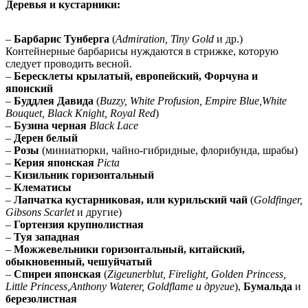
Деревья и кустарники:
–
Барбарис Тунберга
(
Admiration, Tiny Gold
и др.)
Контейнерные барбарисы нуждаются в стрижке, которую
следует проводить весной.
–
Бересклеты крылатый, европейский, Форчуна и
японский
–
Буддлея Давида
(
Buzzy, White Profusion, Empire Blue,White
Bouquet, Black Knight, Royal Red
)
–
Бузина черная
Black Lace
–
Дерен белый
–
Розы
(миниатюрки, чайно-гибридные, флорибунда, шрабы)
–
Керия японская
Picta
–
Кизильник горизонтальный
–
Клематисы
–
Лапчатка кустарниковая, или курильский чай
(
Goldfinger,
Gibsons Scarlet
и другие)
–
Гортензия крупнолистная
–
Туя западная
–
Можжевельники горизонтальный, китайский,
обыкновенный, чешуйчатый
–
Спиреи японская
(
Zigeunerblut, Firelight, Golden Princess,
Little Princess,Anthony Waterer, Goldflame и другие
),
Бумальда
и
березолистная