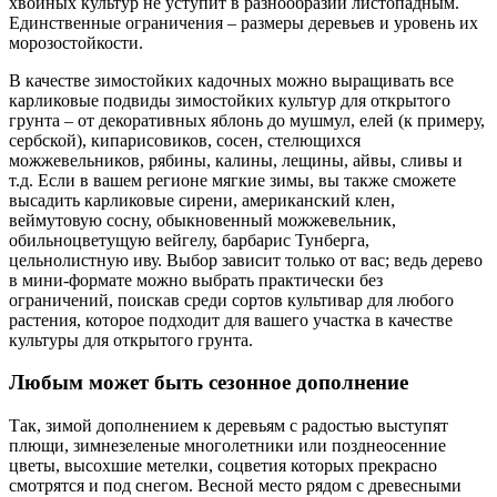
хвойных культур не уступит в разнообразии листопадным.
Единственные ограничения – размеры деревьев и уровень их
морозостойкости.
В качестве зимостойких кадочных можно выращивать все
карликовые подвиды зимостойких культур для открытого
грунта – от декоративных яблонь до мушмул, елей (к примеру,
сербской), кипарисовиков, сосен, стелющихся
можжевельников, рябины, калины, лещины, айвы, сливы и
т.д. Если в вашем регионе мягкие зимы, вы также сможете
высадить карликовые сирени, американский клен,
веймутовую сосну, обыкновенный можжевельник,
обильноцветущую вейгелу, барбарис Тунберга,
цельнолистную иву. Выбор зависит только от вас; ведь дерево
в мини-формате можно выбрать практически без
ограничений, поискав среди сортов культивар для любого
растения, которое подходит для вашего участка в качестве
культуры для открытого грунта.
Любым может быть сезонное дополнение
Так, зимой дополнением к деревьям с радостью выступят
плющи, зимнезеленые многолетники или позднеосенние
цветы, высохшие метелки, соцветия которых прекрасно
смотрятся и под снегом. Весной место рядом с древесными