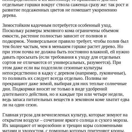
отдельные горшки вокруг ствола саженца сразу же: так рост и
развитие подсаженных цветов не помешает укоренению
дерева.
Зимостойким кадочным потребуется особенный уход.
Поскольку размеры земляного кома ограничены объемом
емкости, растение полностью зависит от поливов и
подкормок. Универсальное правило требует, чтобы полив был
тем более частым, чем в меньшем горшке растет дерево. Но
при этом почва не должна быть постоянно влажной, ей нужно
давать просыхать (если требования к уходу для отдельных
сортов не отличаются от универсальных, разумеется). При
этом даже если вы подселили сезонные культуры
непосредственно в кадку с деревом (например, луковичные),
то поливать их следует всегда отдельно. Поливы не
прекращают даже зимой, выбирая для них теплые солнечные
дни. Подкормки вносят не только в виде удобрений
длительного действия, но и каждые три или четыре недели,
ведь запаса питательных веществ в земляном коме хватит едва
ли на один сезон.
Главная угроза для вечнозеленых культур, которые зимуют на
открытом воздухе – сочетание яркого солнца и сухого мороза.
Их защищают от морозобоин и трещин коры соломенными
матами и хворостом, с помощью которых притеняют кроны.