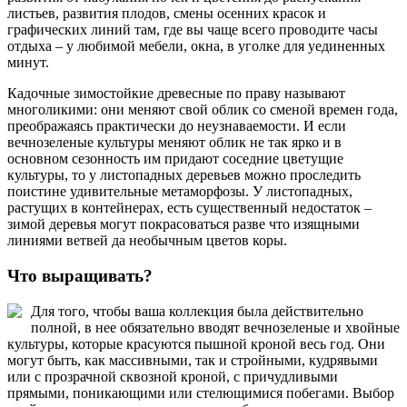
листьев, развития плодов, смены осенних красок и
графических линий там, где вы чаще всего проводите часы
отдыха – у любимой мебели, окна, в уголке для уединенных
минут.
Кадочные зимостойкие древесные по праву называют
многоликими: они меняют свой облик со сменой времен года,
преображаясь практически до неузнаваемости. И если
вечнозеленые культуры меняют облик не так ярко и в
основном сезонность им придают соседние цветущие
культуры, то у листопадных деревьев можно проследить
поистине удивительные метаморфозы. У листопадных,
растущих в контейнерах, есть существенный недостаток –
зимой деревья могут покрасоваться разве что изящными
линиями ветвей да необычным цветов коры.
Что выращивать?
Для того, чтобы ваша коллекция была действительно
полной, в нее обязательно вводят вечнозеленые и хвойные
культуры, которые красуются пышной кроной весь год. Они
могут быть, как массивными, так и стройными, кудрявыми
или с прозрачной сквозной кроной, с причудливыми
прямыми, поникающими или стелющимися побегами. Выбор