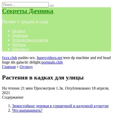
Перейти
Search
к
for:
Секреты Дачника
содержанию
Прямо с грядок и сада
Огород
Здоровье
Устройства и советы
Фрукты
Цветовод
fxxx.club
pashto sex.
hqsexvideos.net
teen dp machine and red head
huge tits galactic delight.
pornpals.club
Главная
»
Огород
Растения в кадках для улицы
На чтение
21 мин
Просмотров
1.3к.
Опубликовано
18 апреля,
2021
Содержание
Зимостойкие деревья в горшечной и кадочной культуре
Что выращивать?