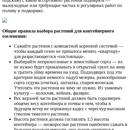
подскажут, какой ассортимент растений подбирать —
малоуходные или требующие частых и регулярных работ по
поливу и подкормке.
Общие правила выбора растений для контейнерного
озеленения:
Сажайте растения с компактной корневой системой —
чтобы каждый сезон не пришлось менять «квартиру»
для разрастающегося «постояльца».
Выбирайте неприхотливые и зимостойкие сорта — их
не нужно будет прикапывать в открытый грунт на зиму
и тратить уйму времени на уход. Подходящих под эти
критерии видов немного: падуб мезерва, разнообразные
сорта седума (очитки), лапчатка, спирея японская.
Утеплять эти растения на зиму не нужно. Из злаковых
культур — колосняк, вейник, фалярис.
Вес верхней части растений должен быть соразмерен
общему весу контейнера и почвы в нем, чтобы в
будущем ветер не опрокинул кадку с чересчур высоким
стволом тяжелого растения.
Высота растения должна составлять 1,5 высоты
контейнера — низкорослые растения ошибочно сажать в
большие высокие емкости, они лучше смотрятся в