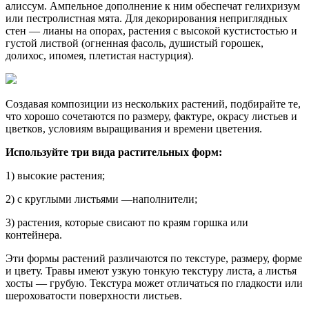
алиссум. Ампельное дополнение к ним обеспечат гелихризум
или пестролистная мята. Для декорирования неприглядных
стен — лианы на опорах, растения с высокой кустистостью и
густой листвой (огненная фасоль, душистый горошек,
долихос, ипомея, плетистая настурция).
Создавая композиции из нескольких растений, подбирайте те,
что хорошо сочетаются по размеру, фактуре, окрасу листьев и
цветков, условиям выращивания и времени цветения.
Используйте три вида растительных форм:
1) высокие растения;
2) с круглыми листьями —наполнители;
3) растения, которые свисают по краям горшка или
контейнера.
Эти формы растений различаются по текстуре, размеру, форме
и цвету. Травы имеют узкую тонкую текстуру листа, а листья
хосты — грубую. Текстура может отличаться по гладкости или
шероховатости поверхности листьев.