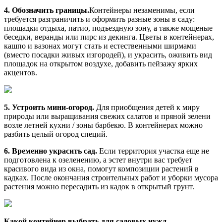
4. Обозначить границы.
Контейнеры незаменимы, если
требуется разграничить и оформить разные зоны в саду:
площадки отдыха, патио, подъездную зону, а также мощеные
беседки, веранды или пирс из декинга. Цветы в контейнерах,
кашпо и вазонах могут стать и естественными ширмами
(вместо посадки живых изгородей), и украсить, оживить вид
площадок на открытом воздухе, добавить пейзажу ярких
акцентов.
5. Устроить мини-огород.
Для приобщения детей к миру
природы или выращивания свежих салатов и пряной зелени
возле летней кухни / зоны барбекю. В контейнерах можно
разбить целый огород специй.
6. Временно украсить сад.
Если территория участка еще не
подготовлена к озеленению, а эстет внутри вас требует
красивого вида из окна, помогут композиции растений в
кадках. После окончания строительных работ и уборки мусора
растения можно пересадить из кадок в открытый грунт.
Какой контейнер выбрать для садовых нужд