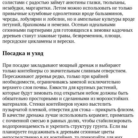
солистами с радостью займут анютины глазки, тюльпаны,
незабудки, маргаритки. Летом можно использовать не только
привычные клумбовые однолетники вроде бальзаминов,
череды, лобулярии и лобелии, но и ампельные культуры вроде
петуний, брахикомы и немезии. Осенью идеальными
сезонными партнерами для готовящихся к зимовке кадочных
деревьев станут злаковые травы, безвременник, плющи,
персидские цикламены и верески.
Посадка и уход
При посадке закладывают мощный дренаж и выбирают
только контейнеры со значительным сливным отверстием.
Пересаживают деревья редко, только при крайней
необходимости, ограничиваясь заменой исключительно
верхнего слоя почвы. Емкости для крупных растений,
которые будут зимовать под открытым небом должны быть
обязательно просторными и сделанными из морозостойких
материалов. Стенки контейнеров нужно выстелить
пузырчатой пленкой, отверстия для стока – прикрыть флизом.
В качестве дренажа лучше использовать керамзит, примешать
с почвенной смесью в равных долях, чтобы стабилизировать
водопроницаемость и укрепить структуру грунта. Если вы
планируете подсаживать к деревьям сезонные цветы
непосредственно в их контейнер, то прикопайте для них