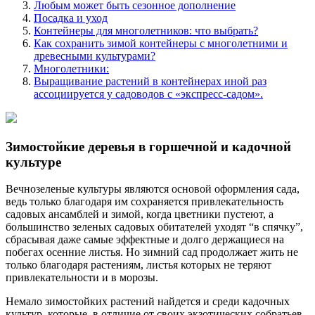
Любым может быть сезонное дополнение
Посадка и уход
Контейнеры для многолетников: что выбрать?
Как сохранить зимой контейнеры с многолетними и
древесными культурами?
Многолетники:
Выращивание растений в контейнерах иной раз
ассоциируется у садоводов с «экспресс-садом».
Зимостойкие деревья в горшечной и кадочной
культуре
Вечнозеленые культуры являются основой оформления сада,
ведь только благодаря им сохраняется привлекательность
садовых ансамблей и зимой, когда цветники пустеют, а
большинство зеленых садовых обитателей уходят “в спячку”,
сбрасывая даже самые эффектные и долго держащиеся на
побегах осенние листья. Но зимний сад продолжает жить не
только благодаря растениям, листья которых не теряют
привлекательности и в морозы.
Немало зимостойких растений найдется и среди кадочных
культур, которые, в отличие от своих экзотических собратьев