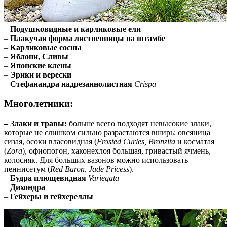
–
Подушковидные и карликовые ели
–
Плакучая форма лиственницы на штамбе
–
Карликовые сосны
–
Яблони, Сливы
–
Японские клены
–
Эрики и верески
–
Стефанандра надрезаннолистная
Crispa
Многолетники:
– Злаки и травы:
больше всего подходят невысокие злаки,
которые не слишком сильно разрастаются вширь: овсяница
сизая, осоки власовидная (
Frosted Curles, Bronzita
и косматая
(
Zora
), офиопогон, хаконехлоя большая, гривастый ячмень,
колосняк. Для больших вазонов можно использовать
пеннисетум (
Red Baron, Jade Pricess
).
–
Будра плющевидная
Variegata
–
Дихондра
–
Гейхеры и гейхереллы