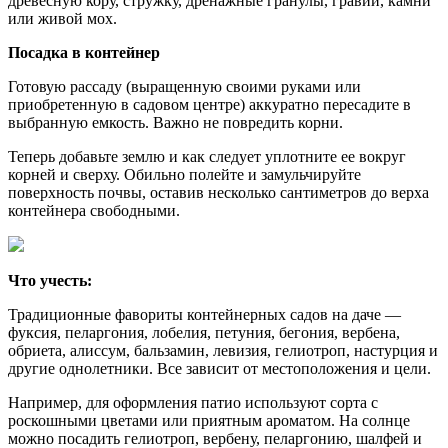
древесную кору, стружку, дренажные гранулы, гравий, камни
или живой мох.
Посадка в контейнер
Готовую рассаду (выращенную своими руками или
приобретенную в садовом центре) аккуратно пересадите в
выбранную емкость. Важно не повредить корни.
Теперь добавьте землю и как следует уплотните ее вокруг
корней и сверху. Обильно полейте и замульчируйте
поверхность почвы, оставив несколько сантиметров до верха
контейнера свободными.
Что учесть:
Традиционные фавориты контейнерных садов на даче —
фуксия, пеларгония, лобелия, петуния, бегония, вербена,
обриета, алиссум, бальзамин, левизия, гелиотроп, настурция и
другие однолетники. Все зависит от местоположения и цели.
Например, для оформления патио используют сорта с
роскошными цветами или приятным ароматом. На солнце
можно посадить гелиотроп, вербену, пеларгонию, шалфей и