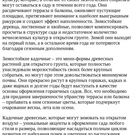
могут оставаться в саду в течении всего года. Они
расцвечивают террасы и балконы, оживляют пустующие
площадки, притягивают внимание к наиболее выигрышным
ракурсам и создают эффект наполненности. Зимостойкие
деревца, лиственные и хвойные, позволяют компенсировать
просчеты в структуре сада и недостаточное количество
вечнозеленых культур в открытом грунте. Зимой они выходят
на первый план, а в остальное время года не потеряются
благодаря сезонным дополнениям.
Зимостойкие кадочные – это мини-формы древесных
растений для открытого грунта, которые полностью
унаследовали морозостойкость своих более крупных
собратьев, но могут при этом довольствоваться минимумом
почвы. Они прекрасно растут в крупных горшках, кадках и
даже ящиках и долгие годы будут выступать в качестве
основы оформления горшечных садов. Все, что необходимо
для придания завершенности убранству террасы или балкона
– прибавить к ним сезонные цветы, которые подчеркнут
очарование весны, лета или осени.
Кадочные древесные, которые могут зимовать на открытом
воздухе – уникальные акценты в оформлении сада любого
стиля и размера, позволяющие насладиться полным циклом
развития от набухания почек и цветения до распускания