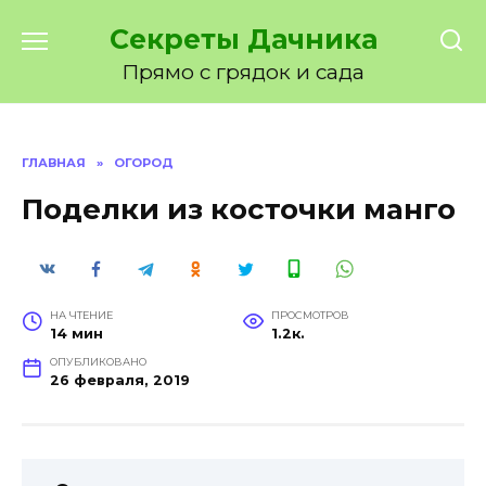
Перейти
Секреты Дачника
к
содержанию
Прямо с грядок и сада
ГЛАВНАЯ
»
ОГОРОД
Поделки из косточки манго
НА ЧТЕНИЕ
ПРОСМОТРОВ
14 мин
1.2к.
ОПУБЛИКОВАНО
26 февраля, 2019