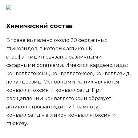
Химический состав
В траве выявлено около 20 сердечных
гликозидов, в которых агликон К-
строфантидин связан с различными
сахарными остатками. Имеются карденолиды:
конваллятоксин, конваллятоксол, конваллозид,
локундьезид. Основными из них являются
конваллятоксин и конваллозид. При
расщеплении конваллятоксин образует
агликон строфантидин и l-рамнозу,
конваллозид – агликон конваллятоксин и
глюкозу.