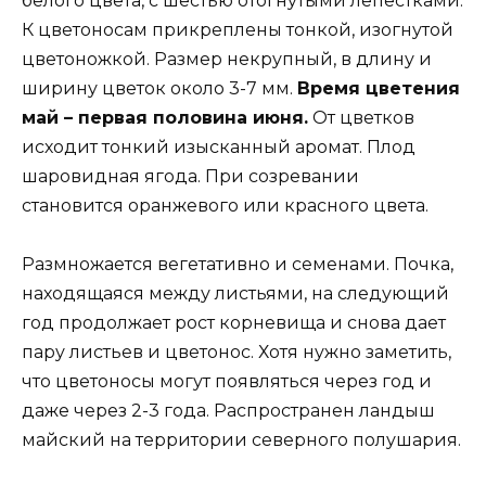
белого цвета, с шестью отогнутыми лепестками.
К цветоносам прикреплены тонкой, изогнутой
цветоножкой. Размер некрупный, в длину и
ширину цветок около 3-7 мм.
Время цветения
май – первая половина июня.
От цветков
исходит тонкий изысканный аромат. Плод
шаровидная ягода. При созревании
становится оранжевого или красного цвета.
Размножается вегетативно и семенами. Почка,
находящаяся между листьями, на следующий
год продолжает рост корневища и снова дает
пару листьев и цветонос. Хотя нужно заметить,
что цветоносы могут появляться через год и
даже через 2-3 года. Распространен ландыш
майский на территории северного полушария.