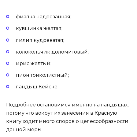
фиалка надрезанная;
кувшинка желтая;
лилия кудреватая;
колокольчик доломитовый;
ирис желтый;
пион тонколистный;
ландыш Кейске.
Подробнее остановимся именно на ландышах,
потому что вокруг их занесения в Красную
книгу ходит много споров о целесообразности
данной меры.