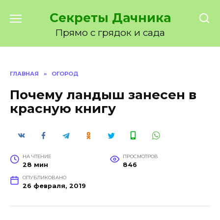
Перейти
Секреты Дачника
к
содержанию
Прямо с грядок и сада
ГЛАВНАЯ
»
ОГОРОД
Почему ландыш занесен в
красную книгу
НА ЧТЕНИЕ
ПРОСМОТРОВ
28 мин
846
ОПУБЛИКОВАНО
26 февраля, 2019