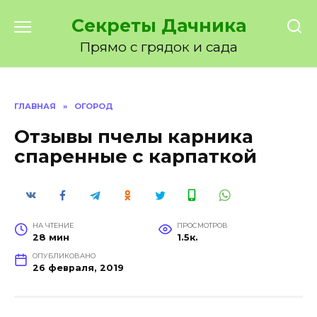
Перейти
Секреты Дачника
к
содержанию
Прямо с грядок и сада
ГЛАВНАЯ
»
ОГОРОД
Отзывы пчелы карника
спаренные с карпаткой
НА ЧТЕНИЕ
ПРОСМОТРОВ
28 мин
1.5к.
ОПУБЛИКОВАНО
26 февраля, 2019