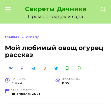
Перейти
Секреты Дачника
к
содержанию
Прямо с грядок и сада
ГЛАВНАЯ
»
ОГОРОД
Мой любимый овощ огурец
рассказ
НА ЧТЕНИЕ
ПРОСМОТРОВ
6 мин
805
ОПУБЛИКОВАНО
18 апреля, 2021