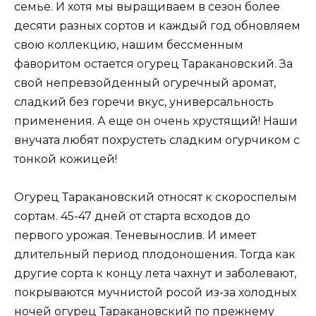
семье. И хотя мы выращиваем в сезон более
десяти разных сортов и каждый год обновляем
свою коллекцию, нашим бессменным
фаворитом остается огурец Таракановский. За
свой непревзойденный огуречный аромат,
сладкий без горечи вкус, универсальность
применения. А еще он очень хрустящий! Наши
внучата любят похрустеть сладким огурчиком с
тонкой кожицей!
Огурец Таракановский относят к скороспелым
сортам. 45-47 дней от старта всходов до
первого урожая. Теневынослив. И имеет
длительный период плодоношения. Тогда как
другие сорта к концу лета чахнут и заболевают,
покрываются мучнистой росой из-за холодных
ночей огурец Таракановский по прежнему