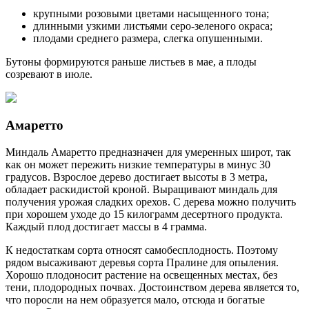
крупными розовыми цветами насыщенного тона;
длинными узкими листьями серо-зеленого окраса;
плодами среднего размера, слегка опушенными.
Бутоны формируются раньше листьев в мае, а плоды
созревают в июле.
Амаретто
Миндаль Амаретто предназначен для умеренных широт, так
как он может пережить низкие температуры в минус 30
градусов. Взрослое дерево достигает высоты в 3 метра,
обладает раскидистой кроной. Выращивают миндаль для
получения урожая сладких орехов. С дерева можно получить
при хорошем уходе до 15 килограмм десертного продукта.
Каждый плод достигает массы в 4 грамма.
К недостаткам сорта относят самобесплодность. Поэтому
рядом высаживают деревья сорта Пралине для опыления.
Хорошо плодоносит растение на освещенных местах, без
тени, плодородных почвах. Достоинством дерева является то,
что поросли на нем образуется мало, отсюда и богатые