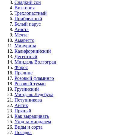
Сладкий сон
Виктория
Трехлопастный
Прибрежный
Белый парус
Анюта
Мечта
Амаретто
Мичурина
Калифорнийский
Десертный
Миндаль Волгоград
Форос
Пралине
Розовый фламинго
Розовый туман
Грузинский
Миндаль Ледебура
Петунникова
Антик
Пряный
Как выращивать
Уход за миндалем
Виды и сорта
Посадка