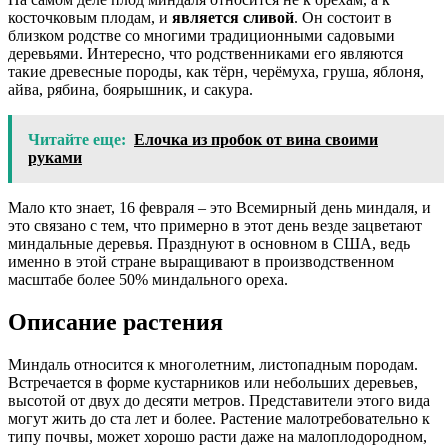
косточковым плодам, и
является сливой
. Он состоит в
близком родстве со многими традиционными садовыми
деревьями. Интересно, что родственниками его являются
такие древесные породы, как тёрн, черёмуха, груша, яблоня,
айва, рябина, боярышник, и сакура.
Читайте еще:
Елочка из пробок от вина своими
руками
Мало кто знает, 16 февраля – это Всемирный день миндаля, и
это связано с тем, что примерно в этот день везде зацветают
миндальные деревья. Празднуют в основном в США, ведь
именно в этой стране выращивают в производственном
масштабе более 50% миндального ореха.
Описание растения
Миндаль относится к многолетним, листопадным породам.
Встречается в форме кустарников или небольших деревьев,
высотой от двух до десяти метров. Представители этого вида
могут жить до ста лет и более. Растение малотребовательно к
типу почвы, может хорошо расти даже на малоплодородном,