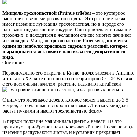
Миндаль трехлопастной (Prúnus tríloba)
– это кустарное
растение с цветками розоватого цвета. Это растение также
имеет название луизеания трехлопастная, но в народе его
называют подмосковной сакурой. Оно привлекает внимание
прохожих, и находиться в желанном списке многих дачников
и садоводов. Миндаль трехлопастной Розенмунд
является
одним из наиболее красивых садовых растений, которое
выращивается исключительно из-за его декоративного
вида
.
Описание
Первоначально его открыли в Китае, позже завезли в Англию,
и только в ХХ веке оно попало на территорию СССР. В связи
с его восточным началом, растение называют китайской
махровой сливой или сакурой, из-за розовых цветков.
С виду это маленькое дерево, которое может вырасти до 3,5
метров, с торчащими в стороны ветвями. Листья у миндаля
растут пучками и имеют трехлопастную форму.
В первой половине мая миндаль цветет 2 недели. На это
время куст приобретает нежно-розоватый цвет. После периода
цветения распускаются листья, и кустарник прекращает