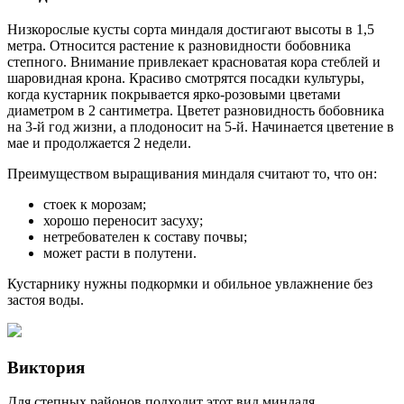
Низкорослые кусты сорта миндаля достигают высоты в 1,5
метра. Относится растение к разновидности бобовника
степного. Внимание привлекает красноватая кора стеблей и
шаровидная крона. Красиво смотрятся посадки культуры,
когда кустарник покрывается ярко-розовыми цветами
диаметром в 2 сантиметра. Цветет разновидность бобовника
на 3-й год жизни, а плодоносит на 5-й. Начинается цветение в
мае и продолжается 2 недели.
Преимуществом выращивания миндаля считают то, что он:
стоек к морозам;
хорошо переносит засуху;
нетребователен к составу почвы;
может расти в полутени.
Кустарнику нужны подкормки и обильное увлажнение без
застоя воды.
Виктория
Для степных районов подходит этот вид миндаля.