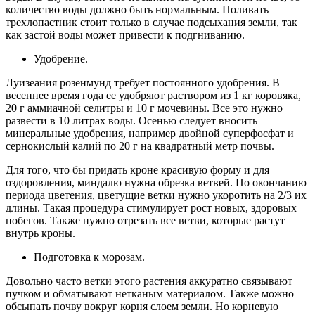
количество воды должно быть нормальным. Поливать
трехлопастник стоит только в случае подсыхания земли, так
как застой воды может привести к подгниванию.
Удобрение.
Луизеания розенмунд требует постоянного удобрения. В
весеннее время года ее удобряют раствором из 1 кг коровяка,
20 г аммиачной селитры и 10 г мочевины. Все это нужно
развести в 10 литрах воды. Осенью следует вносить
минеральные удобрения, например двойной суперфосфат и
сернокислый калий по 20 г на квадратный метр почвы.
Для того, что бы придать кроне красивую форму и для
оздоровления, миндалю нужна обрезка ветвей. По окончанию
периода цветения, цветущие ветки нужно укоротить на 2/3 их
длины. Такая процедура стимулирует рост новых, здоровых
побегов. Также нужно отрезать все ветви, которые растут
внутрь кроны.
Подготовка к морозам.
Довольно часто ветки этого растения аккуратно связывают
пучком и обматывают нетканым материалом. Также можно
обсыпать почву вокруг корня слоем земли. Но корневую