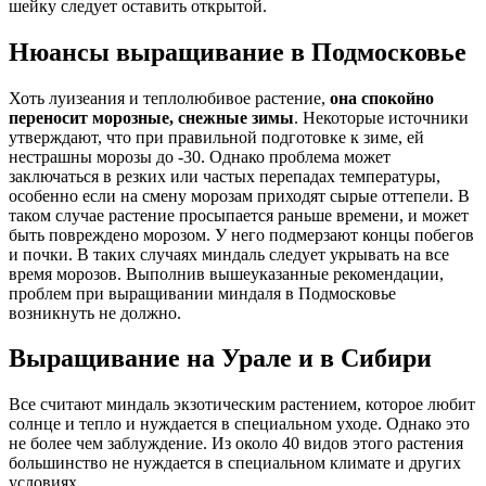
шейку следует оставить открытой.
Нюансы выращивание в Подмосковье
Хоть луизеания и теплолюбивое растение,
она спокойно
переносит морозные, снежные зимы
. Некоторые источники
утверждают, что при правильной подготовке к зиме, ей
нестрашны морозы до -30. Однако проблема может
заключаться в резких или частых перепадах температуры,
особенно если на смену морозам приходят сырые оттепели. В
таком случае растение просыпается раньше времени, и может
быть повреждено морозом. У него подмерзают концы побегов
и почки. В таких случаях миндаль следует укрывать на все
время морозов. Выполнив вышеуказанные рекомендации,
проблем при выращивании миндаля в Подмосковье
возникнуть не должно.
Выращивание на Урале и в Сибири
Все считают миндаль экзотическим растением, которое любит
солнце и тепло и нуждается в специальном уходе. Однако это
не более чем заблуждение. Из около 40 видов этого растения
большинство не нуждается в специальном климате и других
условиях.