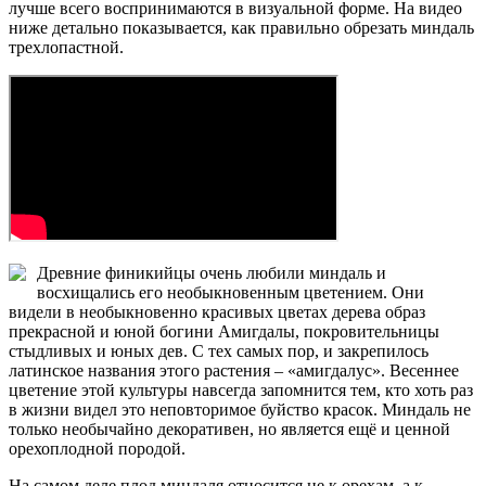
лучше всего воспринимаются в визуальной форме. На видео
ниже детально показывается, как правильно обрезать миндаль
трехлопастной.
Древние финикийцы очень любили миндаль и
восхищались его необыкновенным цветением. Они
видели в необыкновенно красивых цветах дерева образ
прекрасной и юной богини Амигдалы, покровительницы
стыдливых и юных дев. С тех самых пор, и закрепилось
латинское названия этого растения – «амигдалус». Весеннее
цветение этой культуры навсегда запомнится тем, кто хоть раз
в жизни видел это неповторимое буйство красок. Миндаль не
только необычайно декоративен, но является ещё и ценной
орехоплодной породой.
На самом деле плод миндаля относится не к орехам, а к