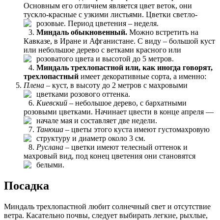
Основным его отличием является цвет веток, они
тускло-красные с узкими листьями. Цветки светло-
розовые. Период цветения – неделя.
Миндаль обыкновенный.
Можно встретить на
Кавказе, в Иране и Афганистане. С виду – большой куст
или небольшое дерево с ветками красного или
розоватого цвета и высотой до 5 метров.
Миндаль трехлопастной или, как иногда говорят,
трехлопастный
имеет декоративные сорта, а именно:
Плена
– куст, в высоту до 2 метров с махровыми
цветками розового оттенка.
Киевский
– небольшое дерево, с бархатными
розовыми цветками. Начинает цвести в конце апреля —
начале мая и составляет две недели.
Танюша
– цветы этого куста имеют густомахровую
структуру и диаметр около 3 см.
Руслана
– цветки имеют телесный оттенок и
махровый вид, под конец цветения они становятся
белыми.
Посадка
Миндаль трехлопастной любит солнечный свет и отсутствие
ветра. Касательно почвы, следует выбирать легкие, рыхлые,