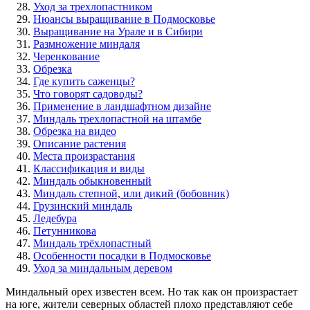
Уход за трехлопастником
Нюансы выращивание в Подмосковье
Выращивание на Урале и в Сибири
Размножение миндаля
Черенкование
Обрезка
Где купить саженцы?
Что говорят садоводы?
Применение в ландшафтном дизайне
Миндаль трехлопастной на штамбе
Обрезка на видео
Описание растения
Места произрастания
Классификация и виды
Миндаль обыкновенный
Миндаль степной, или дикий (бобовник)
Грузинский миндаль
Ледебура
Петунникова
Миндаль трёхлопастный
Особенности посадки в Подмосковье
Уход за миндальным деревом
Миндальный орех известен всем. Но так как он произрастает
на юге, жители северных областей плохо представляют себе