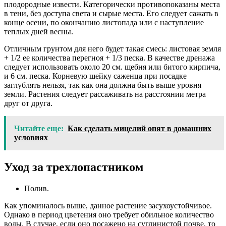
плодородные извести. Категорически противопоказаны места
в тени, без доступа света и сырые места. Его следует сажать в
конце осени, по окончанию листопада или с наступление
теплых дней весны.
Отличным грунтом для него будет такая смесь: листовая земля
+ 1/2 ее количества перегноя + 1/3 песка. В качестве дренажа
следует использовать около 20 см. щебня или битого кирпича,
и 6 см. песка. Корневую шейку саженца при посадке
заглублять нельзя, так как она должна быть выше уровня
земли. Растения следует рассаживать на расстоянии метра
друг от друга.
Читайте еще:
Как сделать мицелий опят в домашних
условиях
Уход за трехлопастником
Полив.
Как упоминалось выше, данное растение засухоустойчивое.
Однако в период цветения оно требует обильное количество
воды. В случае, если оно посажено на суглинистой почве, то