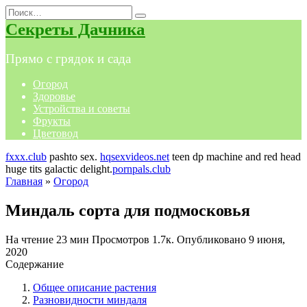
Перейти
Search
к
for:
Секреты Дачника
содержанию
Прямо с грядок и сада
Огород
Здоровье
Устройства и советы
Фрукты
Цветовод
fxxx.club
pashto sex.
hqsexvideos.net
teen dp machine and red head
huge tits galactic delight.
pornpals.club
Главная
»
Огород
Миндаль сорта для подмосковья
На чтение
23 мин
Просмотров
1.7к.
Опубликовано
9 июня,
2020
Содержание
Общее описание растения
Разновидности миндаля