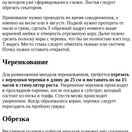
на котором уже сформировались глазки. Листья следует
обрезать секатором.
Прививание нужно проводить во время сокодвижения, а
именно на весне или в августе. Подвой нужно протереть от
пыли и грязи, сделать Т-образный надрез немного выше
корневой шейки и отвернуть отрезанную кору. Далее нужно
срезать полоску коры с черенка, что бы он полностью влез под
Т-вырез. Место стыка следует обмотать тканью или скотчем.
Почку нужно оставить открытой.
Черенкование
Для размножения миндаля черенкованием, требуется
отрезать
с верхушки черенки в длину до 25 см и поставить их на 15
часов в стимулятор роста
. Укоренение черенков происходит
в прохладном парнике, после посадки в субстрат, который
состоит из песка и торфа. Спустя месяц происходит
укоренение. Когда образовались корни, черенки следует
пересадить на пробную грядку.
Обрезка
Регулярная подрезка побегов миндаля поможет ему сохранить