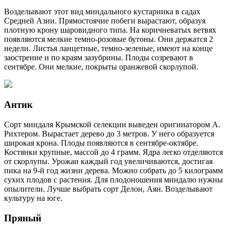
Возделывают этот вид миндального кустарника в садах
Средней Азии. Прямостоячие побеги вырастают, образуя
плотную крону шаровидного типа. На коричневатых ветвях
появляются мелкие темно-розовые бутоны. Они держатся 2
недели. Листья ланцетные, темно-зеленые, имеют на конце
заострение и по краям зазубрины. Плоды созревают в
сентябре. Они мелкие, покрыты оранжевой скорлупой.
Антик
Сорт миндаля Крымской селекции выведен оригинатором А.
Рихтером. Вырастает дерево до 3 метров. У него образуется
широкая крона. Плоды появляются в сентябре-октябре.
Костянки крупные, массой до 4 грамм. Ядра легко отделяются
от скорлупы. Урожаи каждый год увеличиваются, достигая
пика на 9-й год жизни дерева. Можно собрать до 5 килограмм
сухих плодов с растения. Для плодоношения миндалю нужны
опылители. Лучше выбрать сорт Делон, Аян. Возделывают
культуру на юге.
Пряный