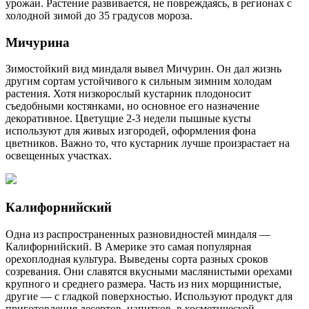
урожаи. Растение развивается, не повреждаясь, в регионах с
холодной зимой до 35 градусов мороза.
Мичурина
Зимостойкий вид миндаля вывел Мичурин. Он дал жизнь
другим сортам устойчивого к сильным зимним холодам
растения. Хотя низкорослый кустарник плодоносит
съедобными костянками, но основное его назначение
декоративное. Цветущие 2-3 недели пышные кусты
используют для живых изгородей, оформления фона
цветников. Важно то, что кустарник лучше произрастает на
освещенных участках.
Калифорнийский
Одна из распространенных разновидностей миндаля —
Калифорнийский. В Америке это самая популярная
орехоплодная культура. Выведены сорта разных сроков
созревания. Они славятся вкусными маслянистыми орехами
крупного и среднего размера. Часть из них морщинистые,
другие — с гладкой поверхностью. Используют продукт для
приготовления десертов, напитков, в косметической