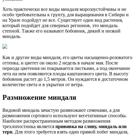
Хоть практически все виды миндаля морозоустойчивы и не
особо требовательны к грунту, для выращивания в Сибири и
на Урале подойдут не все. Существует один вид растения,
который подойдет для северных регионов, это миндаль
степной. Также его называют бобовник, дикий и низкий
миндаль.
Как и другие виды миндаля, его цветы насыщенно-розоватого
оттенка, и цветет он около 2 недель в начале мая. После
периода цветения он покрывается листками, а под окончание
лета на нем появляются плоды каштанового цвета. В высоту
бобовник растет до 1,5 метров. Он нуждается в достаточном
количестве света и в укрытии от ветра.
Размножение миндаля
Видовой миндаль зачастую размножают семенами, а для
размножения сортового используют вегетативные способы.
Наиболее распространенным методом размножения
трехлопостника является
прививка на сливу, миндаль или
терн
. Для этого требуется взять один прямой побег миндаля,