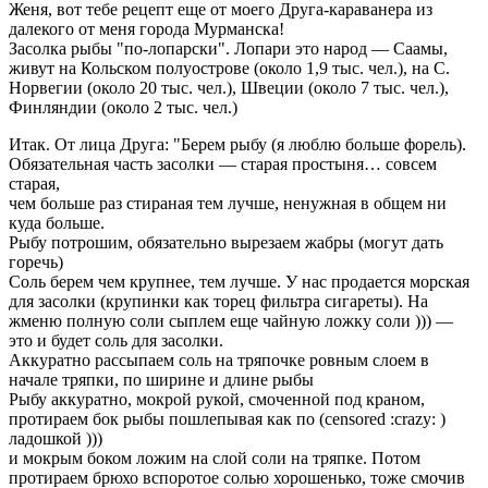
Женя, вот тебе рецепт еще от моего Друга-караванера из
далекого от меня города Мурманска!
Засолка рыбы "по-лопарски". Лопари это народ — Саамы,
живут на Кольском полуострове (около 1,9 тыс. чел.), на С.
Норвегии (около 20 тыс. чел.), Швеции (около 7 тыс. чел.),
Финляндии (около 2 тыс. чел.)
Итак. От лица Друга: "Берем рыбу (я люблю больше форель).
Обязательная часть засолки — старая простыня… совсем
старая,
чем больше раз стираная тем лучше, ненужная в общем ни
куда больше.
Рыбу потрошим, обязательно вырезаем жабры (могут дать
горечь)
Соль берем чем крупнее, тем лучше. У нас продается морская
для засолки (крупинки как торец фильтра сигареты). На
жменю полную соли сыплем еще чайную ложку соли ))) —
это и будет соль для засолки.
Аккуратно рассыпаем соль на тряпочке ровным слоем в
начале тряпки, по ширине и длине рыбы
Рыбу аккуратно, мокрой рукой, смоченной под краном,
протираем бок рыбы пошлепывая как по (censored :crazy: )
ладошкой )))
и мокрым боком ложим на слой соли на тряпке. Потом
протираем брюхо вспоротое солью хорошенько, тоже смочив