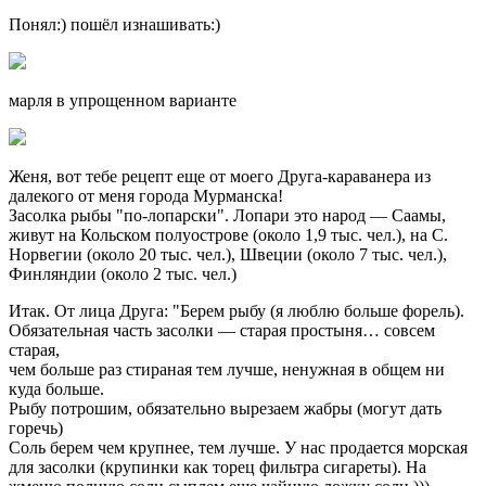
Понял:) пошёл изнашивать:)
марля в упрощенном варианте
Женя, вот тебе рецепт еще от моего Друга-караванера из
далекого от меня города Мурманска!
Засолка рыбы "по-лопарски". Лопари это народ — Саамы,
живут на Кольском полуострове (около 1,9 тыс. чел.), на С.
Норвегии (около 20 тыс. чел.), Швеции (около 7 тыс. чел.),
Финляндии (около 2 тыс. чел.)
Итак. От лица Друга: "Берем рыбу (я люблю больше форель).
Обязательная часть засолки — старая простыня… совсем
старая,
чем больше раз стираная тем лучше, ненужная в общем ни
куда больше.
Рыбу потрошим, обязательно вырезаем жабры (могут дать
горечь)
Соль берем чем крупнее, тем лучше. У нас продается морская
для засолки (крупинки как торец фильтра сигареты). На