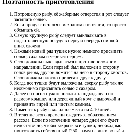
Поэтапность приготовления
Потрошеную рыбу, её жаберные отверстия и рот следует
засыпать солью.
Если продукт остался в исходном состоянии, то просто
обсыпать ей.
Самую крупную рыбу следует выкладывать в
подготовленную посуду в первую очередь спинкой
вниз, слоями.
Каждый новый ряд тушек нужно немного присыпать
солью, сахаром и черным перцем.
Слои должны выкладываться в противоположном
направлении. Если первый был выложен в сторону
голов рыбы, другой ложится на него в сторону хвостов.
Слои должны плотно прилегать друг к другу.
Когда все тушки будут выложены, сверху рыбу так же
необходимо присыпать солью с сахаром.
Далее на посол нужно положить подходящую по
размеру крышку или деревянный круг с дырочкой и
придавить гирей или чистым камнем.
Поместить рыбу в холодное место на 4-10 дней.
В течение этого времени следить за образованием
рассола. Если по истечении четырех дней его будет
недостаточно, чтобы закрыть все тушки, необходимо
приготовить собственный (250 грамм на литр воды) и