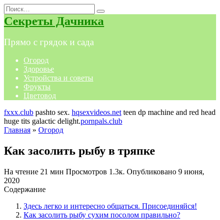
Перейти
Search
к
for:
Секреты Дачника
содержанию
Прямо с грядок и сада
Огород
Здоровье
Устройства и советы
Фрукты
Цветовод
fxxx.club
pashto sex.
hqsexvideos.net
teen dp machine and red head
huge tits galactic delight.
pornpals.club
Главная
»
Огород
Как засолить рыбу в тряпке
На чтение
21 мин
Просмотров
1.3к.
Опубликовано
9 июня,
2020
Содержание
Здесь легко и интересно общаться. Присоединяйся!
Как засолить рыбу сухим посолом правильно?