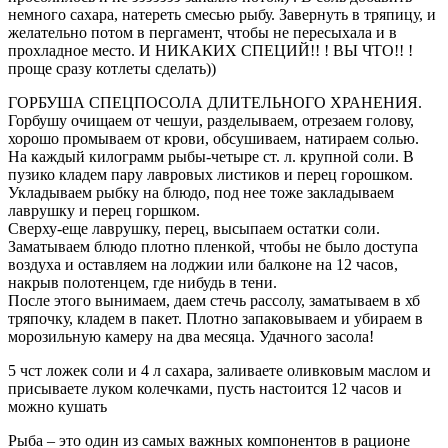
немного сахара, натереть смесью рыбу. Завернуть в тряпицу, и
желательно потом в пергамент, чтобы не пересыхала и в
прохладное место. И НИКАКИХ СПЕЦИЙ!! ! ВЫ ЧТО!! !
проще сразу котлеты сделать))
ГОРБУША СПЕЦПОСОЛА ДЛИТЕЛЬНОГО ХРАНЕНИЯ.
Горбушу очищаем от чешуи, разделываем, отрезаем голову,
хорошо промываем от крови, обсушиваем, натираем солью.
На каждый килограмм рыбы-четыре ст. л. крупной соли. В
пузико кладем пару лавровых листиков и перец горошком.
Укладываем рыбку на блюдо, под нее тоже закладываем
лаврушку и перец горшком.
Сверху-еще лаврушку, перец, высыпаем остатки соли.
Заматываем блюдо плотно пленкой, чтобы не было доступа
воздуха и оставляем на лоджии или балконе на 12 часов,
накрыв полотенцем, где нибудь в тени.
После этого вынимаем, даем стечь рассолу, заматываем в хб
тряпочку, кладем в пакет. Плотно запаковываем и убираем в
морозильную камеру на два месяца. Удачного засола!
5 чст ложек соли и 4 л сахара, заливаете оливковым маслом и
присываете луком колечками, пусть настоится 12 часов и
можно кушать
Рыба – это один из самых важных компонентов в рационе