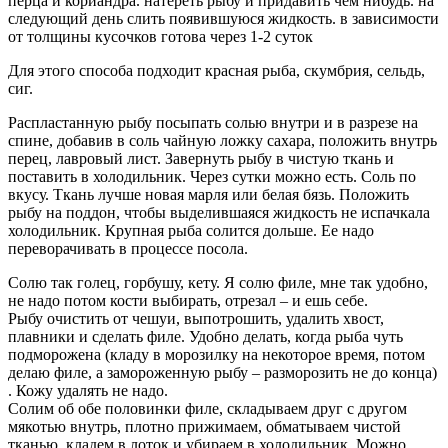
перца и кориандра. натереть рыбу и придавить чем нибудь. на
следующий день слить появившуюся жидкость. в зависимости
от толщины кусочков готова через 1-2 суток
Для этого способа подходит красная рыба, скумбрия, сельдь,
сиг.
Распластанную рыбу посыпать солью внутри и в разрезе на
спине, добавив в соль чайную ложку сахара, положить внутрь
перец, лавровый лист. Завернуть рыбу в чистую ткань и
поставить в холодильник. Через сутки можно есть. Соль по
вкусу. Ткань лучше новая марля или белая бязь. Положить
рыбу на поддон, чтобы выделившаяся жидкость не испачкала
холодильник. Крупная рыба солится дольше. Ее надо
переворачивать в процессе посола.
Солю так голец, горбушу, кету. Я солю филе, мне так удобно,
не надо потом кости выбирать, отрезал – и ешь себе.
Рыбу очистить от чешуи, выпотрошить, удалить хвост,
плавники и сделать филе. Удобно делать, когда рыба чуть
подморожена (кладу в морозилку на некоторое время, потом
делаю филе, а замороженную рыбу – разморозить не до конца)
. Кожу удалять не надо.
Солим об обе половинки филе, складываем друг с другом
мякотью внутрь, плотно прижимаем, обматываем чистой
тканью, кладем в лоток и убираем в холодильник. Можно