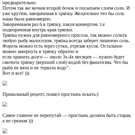
предварительно.
Потом так же мочим второй бочок и посыпаем слоем соли. И
уже крутим, заворачивая в тряпку. Желательно что бы соль
наша была равномерно.
Заворачиваем раз 6 в тряпку, пакуя конвертом. т.е
подворачивая внутрь края тряпки.
Тряпка нужна для равномерного просола. так можно солить
любую рыбу малосолом, тряпка всегда заберет лишнюю соль.
Форель можно есть через сутки, отрезав кусок. Остальное
можно завернуть в тряпку обратно и
если хранить долго — около 3х-4х месяцев — нужно будет
смочить тряпку (верхний слой) водой без фанатизма. Что бы
рыба не вяла и не терялла воду".
Вот и все! )))
Прикольный рецепт, пошел простынь искать:)
Самое главное не перепутай — простынь должна быть старая,
а не грязная )))