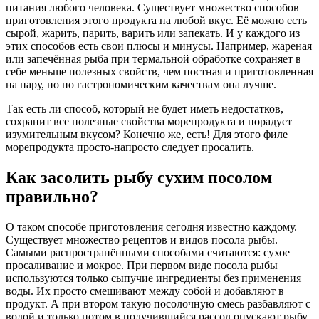
питания любого человека. Существует множество способов
приготовления этого продукта на любой вкус. Её можно есть
сырой, жарить, парить, варить или запекать. И у каждого из
этих способов есть свои плюсы и минусы. Например, жареная
или запечённая рыба при термальной обработке сохраняет в
себе меньше полезных свойств, чем постная и приготовленная
на пару, но по гастрономическим качествам она лучше.
Так есть ли способ, который не будет иметь недостатков,
сохранит все полезные свойства морепродукта и порадует
изумительным вкусом? Конечно же, есть! Для этого филе
морепродукта просто-напросто следует просалить.
Как засолить рыбу сухим посолом
правильно?
О таком способе приготовления сегодня известно каждому.
Существует множество рецептов и видов посола рыбы.
Самыми распространёнными способами считаются: сухое
просаливание и мокрое. При первом виде посола рыбы
используются только сыпучие ингредиенты без применения
воды. Их просто смешивают между собой и добавляют в
продукт. А при втором такую посолочную смесь разбавляют с
водой и только потом в получившийся рассол опускают рыбу.