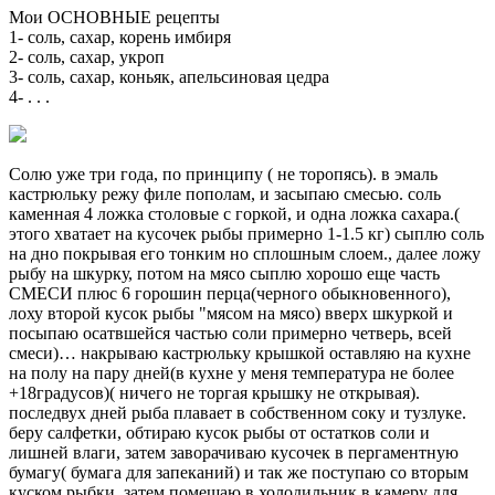
Мои ОСНОВНЫЕ рецепты
1- соль, сахар, корень имбиря
2- соль, сахар, укроп
3- соль, сахар, коньяк, апельсиновая цедра
4- . . .
Солю уже три года, по принципу ( не торопясь). в эмаль
кастрюльку режу филе пополам, и засыпаю смесью. соль
каменная 4 ложка столовые с горкой, и одна ложка сахара.(
этого хватает на кусочек рыбы примерно 1-1.5 кг) сыплю соль
на дно покрывая его тонким но сплошным слоем., далее ложу
рыбу на шкурку, потом на мясо сыплю хорошо еще часть
СМЕСИ плюс 6 горошин перца(черного обыкновенного),
лоху второй кусок рыбы "мясом на мясо) вверх шкуркой и
посыпаю осатвшейся частью соли примерно четверь, всей
смеси)… накрываю кастрюльку крышкой оставляю на кухне
на полу на пару дней(в кухне у меня температура не более
+18градусов)( ничего не торгая крышку не открывая).
последвух дней рыба плавает в собственном соку и тузлуке.
беру салфетки, обтираю кусок рыбы от остатков соли и
лишней влаги, затем заворачиваю кусочек в пергаментную
бумагу( бумага для запеканий) и так же поступаю со вторым
куском рыбки, затем помещаю в холодильник в камеру для