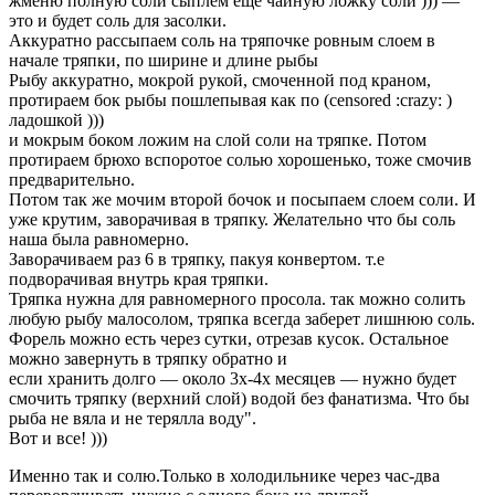
жменю полную соли сыплем еще чайную ложку соли ))) —
это и будет соль для засолки.
Аккуратно рассыпаем соль на тряпочке ровным слоем в
начале тряпки, по ширине и длине рыбы
Рыбу аккуратно, мокрой рукой, смоченной под краном,
протираем бок рыбы пошлепывая как по (censored :crazy: )
ладошкой )))
и мокрым боком ложим на слой соли на тряпке. Потом
протираем брюхо вспоротое солью хорошенько, тоже смочив
предварительно.
Потом так же мочим второй бочок и посыпаем слоем соли. И
уже крутим, заворачивая в тряпку. Желательно что бы соль
наша была равномерно.
Заворачиваем раз 6 в тряпку, пакуя конвертом. т.е
подворачивая внутрь края тряпки.
Тряпка нужна для равномерного просола. так можно солить
любую рыбу малосолом, тряпка всегда заберет лишнюю соль.
Форель можно есть через сутки, отрезав кусок. Остальное
можно завернуть в тряпку обратно и
если хранить долго — около 3х-4х месяцев — нужно будет
смочить тряпку (верхний слой) водой без фанатизма. Что бы
рыба не вяла и не терялла воду".
Вот и все! )))
Именно так и солю.Только в холодильнике через час-два