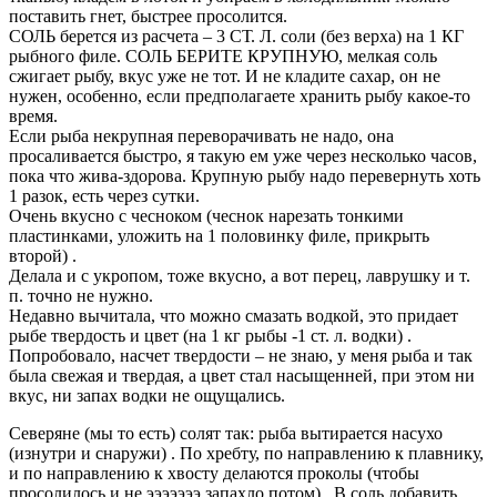
поставить гнет, быстрее просолится.
СОЛЬ берется из расчета – 3 СТ. Л. соли (без верха) на 1 КГ
рыбного филе. СОЛЬ БЕРИТЕ КРУПНУЮ, мелкая соль
сжигает рыбу, вкус уже не тот. И не кладите сахар, он не
нужен, особенно, если предполагаете хранить рыбу какое-то
время.
Если рыба некрупная переворачивать не надо, она
просаливается быстро, я такую ем уже через несколько часов,
пока что жива-здорова. Крупную рыбу надо перевернуть хоть
1 разок, есть через сутки.
Очень вкусно с чесноком (чеснок нарезать тонкими
пластинками, уложить на 1 половинку филе, прикрыть
второй) .
Делала и с укропом, тоже вкусно, а вот перец, лаврушку и т.
п. точно не нужно.
Недавно вычитала, что можно смазать водкой, это придает
рыбе твердость и цвет (на 1 кг рыбы -1 ст. л. водки) .
Попробовало, насчет твердости – не знаю, у меня рыба и так
была свежая и твердая, а цвет стал насыщенней, при этом ни
вкус, ни запах водки не ощущались.
Северяне (мы то есть) солят так: рыба вытирается насухо
(изнутри и снаружи) . По хребту, по направлению к плавнику,
и по направлению к хвосту делаются проколы (чтобы
просолилось и не эээээээ запахло потом) . В соль добавить