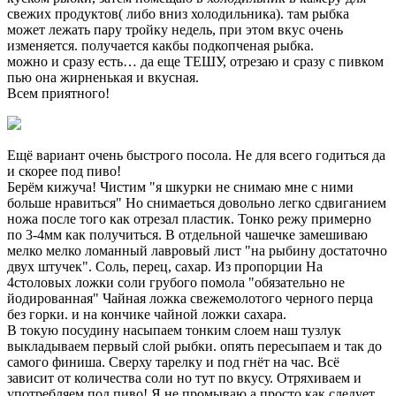
свежих продуктов( либо вниз холодильника). там рыбка
может лежать пару тройку недель, при этом вкус очень
изменяется. получается какбы подкопченая рыбка.
можно и сразу есть… да еще ТЕШУ, отрезаю и сразу с пивком
пью она жирненькая и вкусная.
Всем приятного!
Ещё вариант очень быстрого посола. Не для всего годиться да
и скорее под пиво!
Берём кижуча! Чистим "я шкурки не снимаю мне с ними
больше нравиться" Но снимаеться довольно легко сдвиганием
ножа после того как отрезал пластик. Тонко режу примерно
по 3-4мм как получиться. В отдельной чашечке замешиваю
мелко мелко ломанный лавровый лист "на рыбину достаточно
двух штучек". Соль, перец, сахар. Из пропорции На
4столовых ложки соли грубого помола "обязательно не
йодированная" Чайная ложка свежемолотого черного перца
без горки. и на кончике чайной ложки сахара.
В токую посудину насыпаем тонким слоем наш тузлук
выкладываем первый слой рыбки. опять пересыпаем и так до
самого финиша. Сверху тарелку и под гнёт на час. Всё
зависит от количества соли но тут по вкусу. Отряхиваем и
употребляем под пиво! Я не промываю а просто как следует