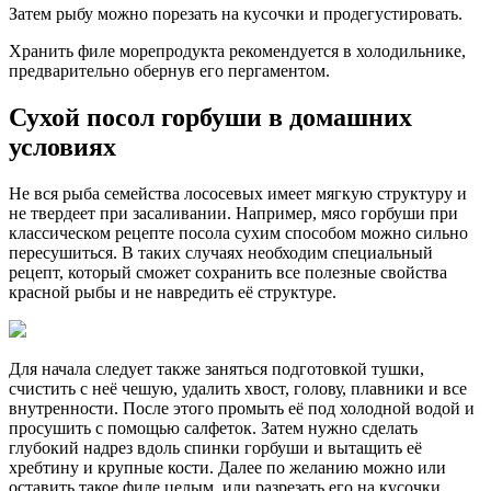
Затем рыбу можно порезать на кусочки и продегустировать.
Хранить филе морепродукта рекомендуется в холодильнике,
предварительно обернув его пергаментом.
Сухой посол горбуши в домашних
условиях
Не вся рыба семейства лососевых имеет мягкую структуру и
не твердеет при засаливании. Например, мясо горбуши при
классическом рецепте посола сухим способом можно сильно
пересушиться. В таких случаях необходим специальный
рецепт, который сможет сохранить все полезные свойства
красной рыбы и не навредить её структуре.
Для начала следует также заняться подготовкой тушки,
счистить с неё чешую, удалить хвост, голову, плавники и все
внутренности. После этого промыть её под холодной водой и
просушить с помощью салфеток. Затем нужно сделать
глубокий надрез вдоль спинки горбуши и вытащить её
хребтину и крупные кости. Далее по желанию можно или
оставить такое филе целым, или разрезать его на кусочки.