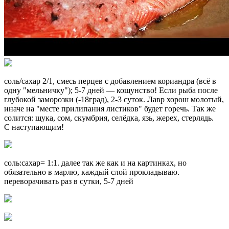
соль/сахар 2/1, смесь перцев с добавлением кориандра (всё в
одну "мельничку"); 5-7 дней — кощунство! Если рыба после
глубокой заморозки (-18град), 2-3 суток. Лавр хорош молотый,
иначе на "месте прилипания листиков" будет горечь. Так же
солится: щука, сом, скумбрия, селёдка, язь, жерех, стерлядь.
С наступающим!
соль:сахар= 1:1. далее так же как и на картинках, но
обязательно в марлю, каждый слой прокладываю.
переворачивать раз в сутки, 5-7 дней