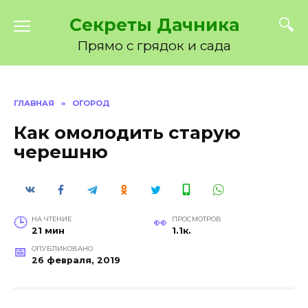
Перейти
Секреты Дачника
к
содержанию
Прямо с грядок и сада
ГЛАВНАЯ
»
ОГОРОД
Как омолодить старую
черешню
НА ЧТЕНИЕ
ПРОСМОТРОВ
21 мин
1.1к.
ОПУБЛИКОВАНО
26 февраля, 2019