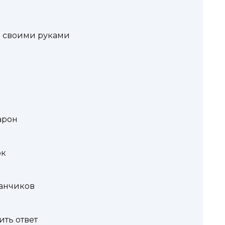
а своими руками
арон
ок
канчиков
ть ответ