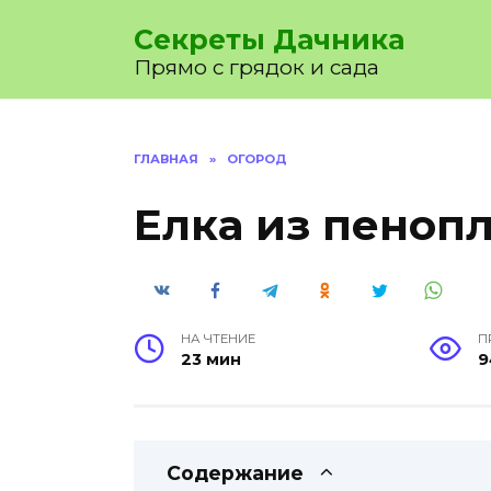
Перейти
Секреты Дачника
к
содержанию
Прямо с грядок и сада
ГЛАВНАЯ
»
ОГОРОД
Елка из пенопл
НА ЧТЕНИЕ
П
23 мин
9
Содержание