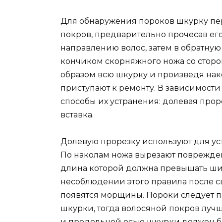
Для обнаружения пороков шкурку пе
покров, предварительно прочесав ег
направлению волос, затем в обратну
кончиком скорняжного ножа со сторо
образом всю шкурку и произведя нако
приступают к ремонту. В зависимост
способы их устранения: долевая проре
вставка.
Долевую прорезку используют для ус
По наколам ножа вырезают поврежденн
длина которой должна превышать шир
несоблюдении этого правила после с
появятся морщины. Пороки следует п
шкурки, тогда волосяной покров луч
и продольной осью шкурки должен бы