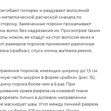
регибают поперек и раздувают волосяной
о металлической расческой сначала по
ю сторону. Замеченные пороки прокалывают
ны волос без надрезания их. Просмотрев таким
лы ножом, ее кладут на стол волосом вниз и
и от размеров пороков применяют различные
зка («рыбка»), спуск клина, вытяжка ремня,
транения пороков, имеющих ширину до 1,5 см.
ую часть шкурки в форме «рыбки» (рис. 15),
ину порока более чем в 6 раз. При
шивания краев разреза на кожевой ткани
рорезать только в долевом направлении
ше маскирует швы. Угол между линией разреза
ть не более 30° по вертикали. После