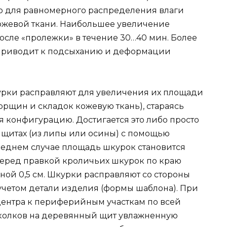
о для равномерного распределения влаги
ожевой ткани. Наибольшее увеличение
осле «пролежки» в течение 30…40 мин. Более
приводит к подсыханию и деформации
урки расправляют для увеличения их площади
рщин и складок кожевую ткань), стараясь
 конфигурацию. Достигается это либо просто
 щитах (из липы или осины) с помощью
следнем случае площадь шкурок становится
Перед правкой кроличьих шкурок по краю
ной 0,5 см. Шкурки расправляют со стороны
учетом детали изделия (формы шаблона). При
 центра к периферийным участкам по всей
колков на деревянный щит увлажненную