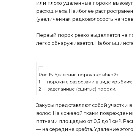
или плохо удаленные пороки вызову
расход меха. Наиболее распростране
(увеличенная редковолосость на чреве
Первый порок резко выделяется на п
легко обнаруживается. На большинст
Рис 15. Удаление порока «рыбкой»:
1 — пороки с разрезами в виде «рыбки»;
2 — заделанные (сшитые) пороки.
Закусы представляют собой участки
волос. На кожевой ткани поврежден
пятнами площадью от 0,5 до 1 см². Ра
— на середине хребта. Удаление этог