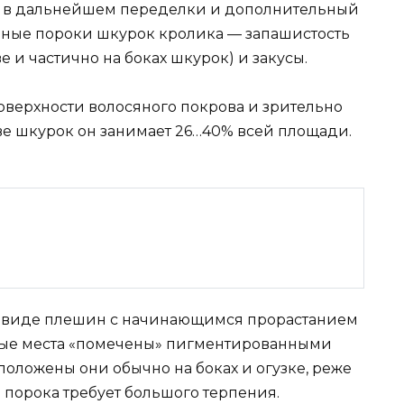
т в дальнейшем переделки и дополнительный
нные пороки шкурок кролика — запашистость
 и частично на боках шкурок) и закусы.
оверхности волосяного покрова и зрительно
ве шкурок он занимает 26…40% всей площади.
 в виде плешин с начинающимся прорастанием
ные места «помечены» пигментированными
сположены они обычно на боках и огузке, реже
о порока требует большого терпения.