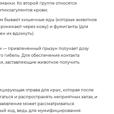
манки. Ко второй группе относятся
нтикоагулянтов крови;
зм бывают кишечные яды (которые животное
проникают через кожу) и фумиганты (для
н их вдохнуть).
м — привлечённый грызун получает дозу
го гибель. Для обеспечения контакта
, заставляющие животное получить
ицирующая отрава для крыс, которая после
агаться и распространять неприятных запах, и
 заявление может рассматриваться
ный ход, ведь для мумифицирования