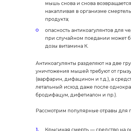
мышь снова и снова возвращается
накапливая в организме смертель
продукта;
опасность антикоагулянтов для ч
при случайном поедании может б
дозы витамина К.
Антикоагулянты разделяют на две гр
уничтожения мышей требуют от грызу
(варфарин, дифацинон и т.д.), а сред
летальный исход даже после однокр
бродифацум, дифетиалон и пр.).
Рассмотрим популярные отравы для г
Крысиная смерть — средство на 