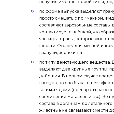
получил именно второй тип ядов;
по форме выпуска выделяют грану
просто смешать с приманкой, жид
составляют аэрозольные составы
контактирует с плёнкой, что обра
частицы отравы, которые животно
шерсти; Отравы для мышей и крыс
гранулы, зерно и т.д
по типу действующего вещества.
выделяют две крупные группы: п
действия. В первом случае средст
грызуна, но оно бывают неэффек
такими ядами (препараты на осно
соединения металлов и пр.). Во 
состава в организм до летального 
животные не связывают смерти д