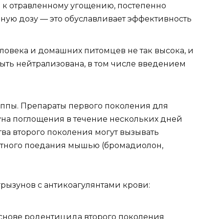
 к отравленному угощению, постепенно
ную дозу — это обуславливает эффективность
еловека и домашних питомцев не так высока, и
ыть нейтрализована, в том числе введением
уппы. Препараты первого поколения для
на поглощения в течение нескольких дней
ства второго поколения могут вызывать
атного поедания мышью (бромадиолон,
рызунов с антикоагулянтами крови:
основе родентицида второго поколения