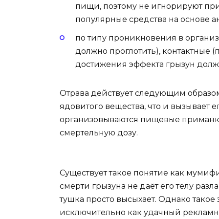
пищи, поэтому не игнорируют при
популярные средства на основе а
по типу проникновения в органи
должно проглотить), контактные (
достижения эффекта грызун долже
Отрава действует следующим образо
ядовитого вещества, что и вызывает е
организовываются пищевые приманки
смертельную дозу.
Существует такое понятие как мумиф
смерти грызуна не даёт его телу разл
тушка просто высыхает. Однако такое
исключительно как удачный реклам