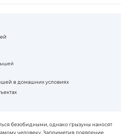
шей
мышей
мышей в домашних условиях
ъектах
ться безобидными, однако грызуны наносят
 самому человеку. Заприметив появление