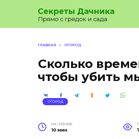
Перейти
Секреты Дачника
к
содержанию
Прямо с грядок и сада
ГЛАВНАЯ
»
ОГОРОД
Сколько време
чтобы убить м
ОГОРОД
НА ЧТЕНИЕ
10 мин
7